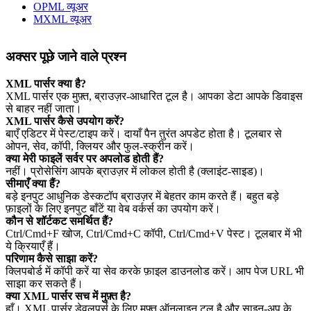
OPML व्यूअर
MXML व्यूअर
अक्सर पूछे जाने वाले प्रश्न
XML पार्सर क्या है?
XML पार्सर एक मुफ़्त, ब्राउज़र‑आधारित टूल है। आपका डेटा आपके डिवाइस
से बाहर नहीं जाता।
XML पार्सर कैसे उपयोग करें?
बाएँ एडिटर में पेस्ट/टाइप करें। दायाँ पैन तुरंत अपडेट होता है। टूलबार से
ओपन, सेव, कॉपी, क्लियर और फुल‑स्क्रीन करें।
क्या मेरी फाइलें सर्वर पर अपलोड होती हैं?
नहीं। प्रोसेसिंग आपके ब्राउज़र में लोकल होती है (क्लाइंट‑साइड)।
सीमाएँ क्या हैं?
बड़े इनपुट आधुनिक डेस्कटॉप ब्राउज़र में बेहतर काम करते हैं। बहुत बड़े
फ़ाइलों के लिए इनपुट बाँटें या वेब वर्कर्स का उपयोग करें।
कौन से शॉर्टकट समर्थित हैं?
Ctrl/Cmd+F खोज, Ctrl/Cmd+C कॉपी, Ctrl/Cmd+V पेस्ट। टूलबार में भी
ये क्रियाएँ हैं।
परिणाम कैसे साझा करें?
क्लिपबोर्ड में कॉपी करें या सेव करके फ़ाइल डाउनलोड करें। आप पेज URL भी
साझा कर सकते हैं।
क्या XML पार्सर सच में मुफ़्त है?
हाँ। XML पार्सर डेवलपर्स के लिए मुफ़्त ऑनलाइन टूल है और साइन‑अप के