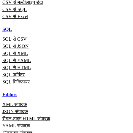
CSV से मल्टीलाइन डेटा
CSV से SQL
CSV से Excel
SQL
SQL से CSV
SQL से JSON
SQL से XML
SQL से YAML
SQL से HTML
SQL फ़ॉर्मैटर
SQL मिनिफ़ायर
Editors
XML संपादक
JSON संपादक
रीयल‑टाइम HTML संपादक
YAML संपादक
ऑनलाइन संपादक