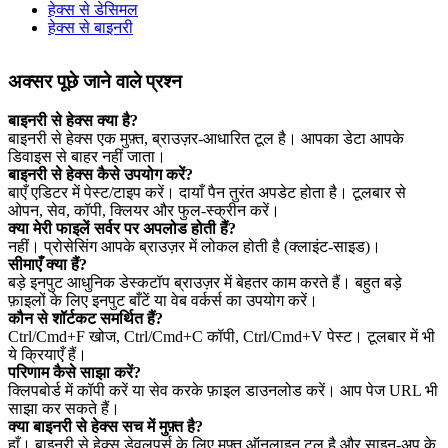
हेक्स से डेसिमल
हेक्स से बाइनरी
अक्सर पूछे जाने वाले प्रश्न
बाइनरी से हेक्स क्या है?
बाइनरी से हेक्स एक मुफ़्त, ब्राउज़र‑आधारित टूल है। आपका डेटा आपके
डिवाइस से बाहर नहीं जाता।
बाइनरी से हेक्स कैसे उपयोग करें?
बाएँ एडिटर में पेस्ट/टाइप करें। दायाँ पैन तुरंत अपडेट होता है। टूलबार से
ओपन, सेव, कॉपी, क्लियर और फुल‑स्क्रीन करें।
क्या मेरी फाइलें सर्वर पर अपलोड होती हैं?
नहीं। प्रोसेसिंग आपके ब्राउज़र में लोकल होती है (क्लाइंट‑साइड)।
सीमाएँ क्या हैं?
बड़े इनपुट आधुनिक डेस्कटॉप ब्राउज़र में बेहतर काम करते हैं। बहुत बड़े
फ़ाइलों के लिए इनपुट बाँटें या वेब वर्कर्स का उपयोग करें।
कौन से शॉर्टकट समर्थित हैं?
Ctrl/Cmd+F खोज, Ctrl/Cmd+C कॉपी, Ctrl/Cmd+V पेस्ट। टूलबार में भी
ये क्रियाएँ हैं।
परिणाम कैसे साझा करें?
क्लिपबोर्ड में कॉपी करें या सेव करके फ़ाइल डाउनलोड करें। आप पेज URL भी
साझा कर सकते हैं।
क्या बाइनरी से हेक्स सच में मुफ़्त है?
हाँ। बाइनरी से हेक्स डेवलपर्स के लिए मुफ़्त ऑनलाइन टूल है और साइन‑अप के