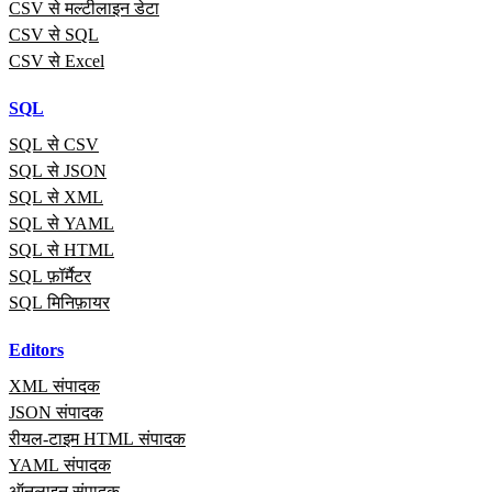
CSV से मल्टीलाइन डेटा
CSV से SQL
CSV से Excel
SQL
SQL से CSV
SQL से JSON
SQL से XML
SQL से YAML
SQL से HTML
SQL फ़ॉर्मैटर
SQL मिनिफ़ायर
Editors
XML संपादक
JSON संपादक
रीयल‑टाइम HTML संपादक
YAML संपादक
ऑनलाइन संपादक