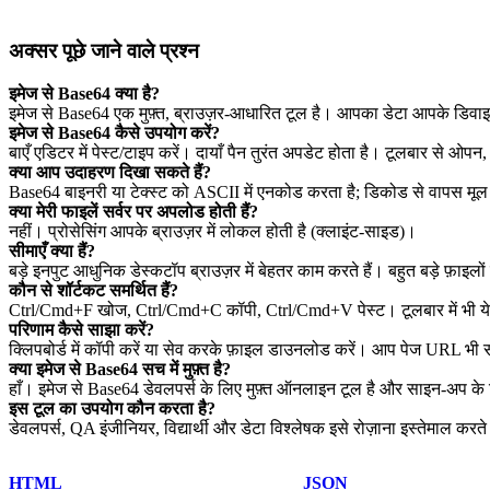
अक्सर पूछे जाने वाले प्रश्न
इमेज से Base64 क्या है?
इमेज से Base64 एक मुफ़्त, ब्राउज़र‑आधारित टूल है। आपका डेटा आपके डिवाइ
इमेज से Base64 कैसे उपयोग करें?
बाएँ एडिटर में पेस्ट/टाइप करें। दायाँ पैन तुरंत अपडेट होता है। टूलबार से ओप
क्या आप उदाहरण दिखा सकते हैं?
Base64 बाइनरी या टेक्स्ट को ASCII में एनकोड करता है; डिकोड से वापस मूल
क्या मेरी फाइलें सर्वर पर अपलोड होती हैं?
नहीं। प्रोसेसिंग आपके ब्राउज़र में लोकल होती है (क्लाइंट‑साइड)।
सीमाएँ क्या हैं?
बड़े इनपुट आधुनिक डेस्कटॉप ब्राउज़र में बेहतर काम करते हैं। बहुत बड़े फ़ाइलों 
कौन से शॉर्टकट समर्थित हैं?
Ctrl/Cmd+F खोज, Ctrl/Cmd+C कॉपी, Ctrl/Cmd+V पेस्ट। टूलबार में भी ये क
परिणाम कैसे साझा करें?
क्लिपबोर्ड में कॉपी करें या सेव करके फ़ाइल डाउनलोड करें। आप पेज URL भी
क्या इमेज से Base64 सच में मुफ़्त है?
हाँ। इमेज से Base64 डेवलपर्स के लिए मुफ़्त ऑनलाइन टूल है और साइन‑अप के
इस टूल का उपयोग कौन करता है?
डेवलपर्स, QA इंजीनियर, विद्यार्थी और डेटा विश्लेषक इसे रोज़ाना इस्तेमाल करते 
HTML
JSON