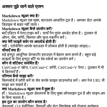
अक्सर पूछे जाने वाले प्रश्न
Markdown व्यूअर क्या है?
Markdown व्यूअर एक मुफ़्त, ब्राउज़र‑आधारित टूल है। आपका डेटा आपके
डिवाइस से बाहर नहीं जाता।
Markdown व्यूअर कैसे उपयोग करें?
बाएँ एडिटर में पेस्ट/टाइप करें। दायाँ पैन तुरंत अपडेट होता है। टूलबार से
ओपन, सेव, कॉपी, क्लियर और फुल‑स्क्रीन करें।
क्या मेरी फाइलें सर्वर पर अपलोड होती हैं?
नहीं। प्रोसेसिंग आपके ब्राउज़र में लोकल होती है (क्लाइंट‑साइड)।
सीमाएँ क्या हैं?
बड़े इनपुट आधुनिक डेस्कटॉप ब्राउज़र में बेहतर काम करते हैं। बहुत बड़े
फ़ाइलों के लिए इनपुट बाँटें या वेब वर्कर्स का उपयोग करें।
कौन से शॉर्टकट समर्थित हैं?
Ctrl/Cmd+F खोज, Ctrl/Cmd+C कॉपी, Ctrl/Cmd+V पेस्ट। टूलबार में भी
ये क्रियाएँ हैं।
परिणाम कैसे साझा करें?
क्लिपबोर्ड में कॉपी करें या सेव करके फ़ाइल डाउनलोड करें। आप पेज URL भी
साझा कर सकते हैं।
क्या Markdown व्यूअर सच में मुफ़्त है?
हाँ। Markdown व्यूअर डेवलपर्स के लिए मुफ़्त ऑनलाइन टूल है और साइन‑अप
के बिना चलता है।
इस टूल का उपयोग कौन करता है?
डेवलपर्स, QA इंजीनियर, विद्यार्थी और डेटा विश्लेषक इसे रोज़ाना इस्तेमाल