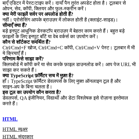
बाएँ एडिटर में पेस्ट/टाइप करें। दायाँ पैन तुरंत अपडेट होता है। टूलबार से
ओपन, सेव, कॉपी, क्लियर और फुल‑स्क्रीन करें।
क्या मेरी फाइलें सर्वर पर अपलोड होती हैं?
नहीं। प्रोसेसिंग आपके ब्राउज़र में लोकल होती है (क्लाइंट‑साइड)।
सीमाएँ क्या हैं?
बड़े इनपुट आधुनिक डेस्कटॉप ब्राउज़र में बेहतर काम करते हैं। बहुत बड़े
फ़ाइलों के लिए इनपुट बाँटें या वेब वर्कर्स का उपयोग करें।
कौन से शॉर्टकट समर्थित हैं?
Ctrl/Cmd+F खोज, Ctrl/Cmd+C कॉपी, Ctrl/Cmd+V पेस्ट। टूलबार में भी
ये क्रियाएँ हैं।
परिणाम कैसे साझा करें?
क्लिपबोर्ड में कॉपी करें या सेव करके फ़ाइल डाउनलोड करें। आप पेज URL भी
साझा कर सकते हैं।
क्या TypeScript फ़ॉर्मैटर सच में मुफ़्त है?
हाँ। TypeScript फ़ॉर्मैटर डेवलपर्स के लिए मुफ़्त ऑनलाइन टूल है और
साइन‑अप के बिना चलता है।
इस टूल का उपयोग कौन करता है?
डेवलपर्स, QA इंजीनियर, विद्यार्थी और डेटा विश्लेषक इसे रोज़ाना इस्तेमाल
करते हैं।
HTML
HTML व्यूअर
HTML सुंदरकार