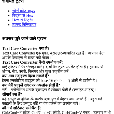
संबंधित टूल्स
सोर्स कोड व्यूअर
स्ट्रिंग से Hex
Hex से स्ट्रिंग
टेक्स्ट मिनिफ़ायर
अक्सर पूछे जाने वाले प्रश्न
Text Case Converter क्या है?
Text Case Converter एक मुफ़्त, ब्राउज़र‑आधारित टूल है। आपका डेटा
आपके डिवाइस से बाहर नहीं जाता।
Text Case Converter कैसे उपयोग करें?
बाएँ एडिटर में पेस्ट/टाइप करें। दायाँ पैन तुरंत अपडेट होता है। टूलबार से
ओपन, सेव, कॉपी, क्लियर और फुल‑स्क्रीन करें।
क्या आप उदाहरण दिखा सकते हैं?
हेक्स एनकोडिंग बाइट्स को base‑16 (0–9, a–f) अंकों से दर्शाती है।
क्या मेरी फाइलें सर्वर पर अपलोड होती हैं?
नहीं। प्रोसेसिंग आपके ब्राउज़र में लोकल होती है (क्लाइंट‑साइड)।
सीमाएँ क्या हैं?
बड़े इनपुट आधुनिक डेस्कटॉप ब्राउज़र में बेहतर काम करते हैं। बहुत बड़े
फ़ाइलों के लिए इनपुट बाँटें या वेब वर्कर्स का उपयोग करें।
कौन से शॉर्टकट समर्थित हैं?
Ctrl/Cmd+F खोज, Ctrl/Cmd+C कॉपी, Ctrl/Cmd+V पेस्ट। टूलबार में भी