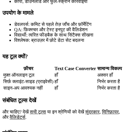
कॉपी, डाउनलोड और फुल‑स्क्रीन कार्रवाइयाँ
उपयोग के मामले
डेवलपर्स: कमिट से पहले तेज़ जाँच और फ़ॉर्मेटिंग
QA: फ़िक्स्चर और टेस्ट इनपुट की वैलिडेशन
विद्यार्थी: त्वरित फीडबैक के साथ सिंटैक्स सीखना
विश्लेषक: ब्राउज़र में छोटे डेटा सेट बदलना
यह टूल क्यों?
फ़ीचर
Text Case Converter
सामान्य विकल्प
मुफ़्त ऑनलाइन टूल
हाँ
अक्सर हाँ
सिर्फ़ क्लाइंट‑साइड (प्राइवेसी)
हाँ
निर्भर करता है
साइन‑अप आवश्यक नहीं
हाँ
निर्भर करता है
संबंधित टूल्स देखें
और चाहिए? देखें
सभी टूल्स
या इन श्रेणियों को देखें
सुंदरकार
,
मिनिफ़ायर
,
और
वैलिडेटर्स
.