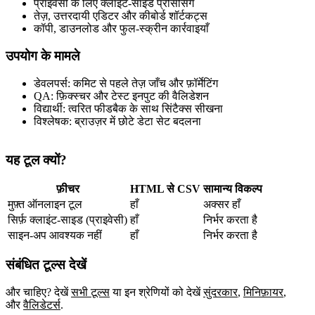
प्राइवेसी के लिए क्लाइंट‑साइड प्रोसेसिंग
तेज़, उत्तरदायी एडिटर और कीबोर्ड शॉर्टकट्स
कॉपी, डाउनलोड और फुल‑स्क्रीन कार्रवाइयाँ
उपयोग के मामले
डेवलपर्स: कमिट से पहले तेज़ जाँच और फ़ॉर्मेटिंग
QA: फ़िक्स्चर और टेस्ट इनपुट की वैलिडेशन
विद्यार्थी: त्वरित फीडबैक के साथ सिंटैक्स सीखना
विश्लेषक: ब्राउज़र में छोटे डेटा सेट बदलना
यह टूल क्यों?
फ़ीचर
HTML से CSV
सामान्य विकल्प
मुफ़्त ऑनलाइन टूल
हाँ
अक्सर हाँ
सिर्फ़ क्लाइंट‑साइड (प्राइवेसी)
हाँ
निर्भर करता है
साइन‑अप आवश्यक नहीं
हाँ
निर्भर करता है
संबंधित टूल्स देखें
और चाहिए? देखें
सभी टूल्स
या इन श्रेणियों को देखें
सुंदरकार
,
मिनिफ़ायर
,
और
वैलिडेटर्स
.