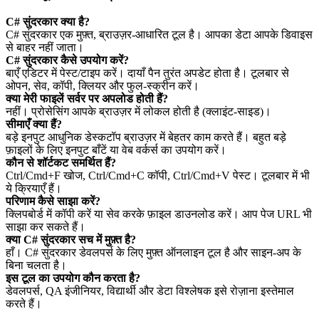
C# सुंदरकार क्या है?
C# सुंदरकार एक मुफ़्त, ब्राउज़र‑आधारित टूल है। आपका डेटा आपके डिवाइस
से बाहर नहीं जाता।
C# सुंदरकार कैसे उपयोग करें?
बाएँ एडिटर में पेस्ट/टाइप करें। दायाँ पैन तुरंत अपडेट होता है। टूलबार से
ओपन, सेव, कॉपी, क्लियर और फुल‑स्क्रीन करें।
क्या मेरी फाइलें सर्वर पर अपलोड होती हैं?
नहीं। प्रोसेसिंग आपके ब्राउज़र में लोकल होती है (क्लाइंट‑साइड)।
सीमाएँ क्या हैं?
बड़े इनपुट आधुनिक डेस्कटॉप ब्राउज़र में बेहतर काम करते हैं। बहुत बड़े
फ़ाइलों के लिए इनपुट बाँटें या वेब वर्कर्स का उपयोग करें।
कौन से शॉर्टकट समर्थित हैं?
Ctrl/Cmd+F खोज, Ctrl/Cmd+C कॉपी, Ctrl/Cmd+V पेस्ट। टूलबार में भी
ये क्रियाएँ हैं।
परिणाम कैसे साझा करें?
क्लिपबोर्ड में कॉपी करें या सेव करके फ़ाइल डाउनलोड करें। आप पेज URL भी
साझा कर सकते हैं।
क्या C# सुंदरकार सच में मुफ़्त है?
हाँ। C# सुंदरकार डेवलपर्स के लिए मुफ़्त ऑनलाइन टूल है और साइन‑अप के
बिना चलता है।
इस टूल का उपयोग कौन करता है?
डेवलपर्स, QA इंजीनियर, विद्यार्थी और डेटा विश्लेषक इसे रोज़ाना इस्तेमाल
करते हैं।