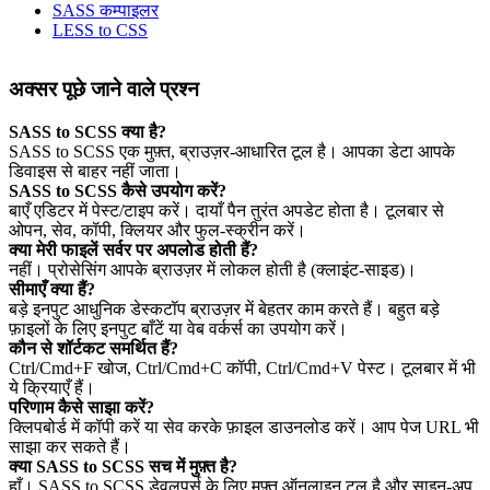
SASS कम्पाइलर
LESS to CSS
अक्सर पूछे जाने वाले प्रश्न
SASS to SCSS क्या है?
SASS to SCSS एक मुफ़्त, ब्राउज़र‑आधारित टूल है। आपका डेटा आपके
डिवाइस से बाहर नहीं जाता।
SASS to SCSS कैसे उपयोग करें?
बाएँ एडिटर में पेस्ट/टाइप करें। दायाँ पैन तुरंत अपडेट होता है। टूलबार से
ओपन, सेव, कॉपी, क्लियर और फुल‑स्क्रीन करें।
क्या मेरी फाइलें सर्वर पर अपलोड होती हैं?
नहीं। प्रोसेसिंग आपके ब्राउज़र में लोकल होती है (क्लाइंट‑साइड)।
सीमाएँ क्या हैं?
बड़े इनपुट आधुनिक डेस्कटॉप ब्राउज़र में बेहतर काम करते हैं। बहुत बड़े
फ़ाइलों के लिए इनपुट बाँटें या वेब वर्कर्स का उपयोग करें।
कौन से शॉर्टकट समर्थित हैं?
Ctrl/Cmd+F खोज, Ctrl/Cmd+C कॉपी, Ctrl/Cmd+V पेस्ट। टूलबार में भी
ये क्रियाएँ हैं।
परिणाम कैसे साझा करें?
क्लिपबोर्ड में कॉपी करें या सेव करके फ़ाइल डाउनलोड करें। आप पेज URL भी
साझा कर सकते हैं।
क्या SASS to SCSS सच में मुफ़्त है?
हाँ। SASS to SCSS डेवलपर्स के लिए मुफ़्त ऑनलाइन टूल है और साइन‑अप