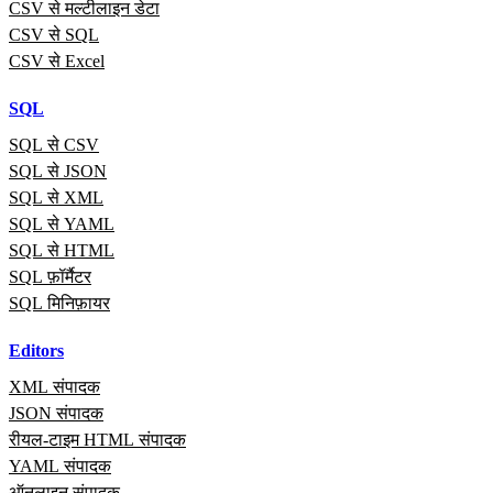
CSV से मल्टीलाइन डेटा
CSV से SQL
CSV से Excel
SQL
SQL से CSV
SQL से JSON
SQL से XML
SQL से YAML
SQL से HTML
SQL फ़ॉर्मैटर
SQL मिनिफ़ायर
Editors
XML संपादक
JSON संपादक
रीयल‑टाइम HTML संपादक
YAML संपादक
ऑनलाइन संपादक