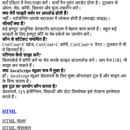
बाएँ एडिटर में पेस्ट/टाइप करें। दायाँ पैन तुरंत अपडेट होता है। टूलबार से
ओपन, सेव, कॉपी, क्लियर और फुल‑स्क्रीन करें।
क्या मेरी फाइलें सर्वर पर अपलोड होती हैं?
नहीं। प्रोसेसिंग आपके ब्राउज़र में लोकल होती है (क्लाइंट‑साइड)।
सीमाएँ क्या हैं?
बड़े इनपुट आधुनिक डेस्कटॉप ब्राउज़र में बेहतर काम करते हैं। बहुत बड़े
फ़ाइलों के लिए इनपुट बाँटें या वेब वर्कर्स का उपयोग करें।
कौन से शॉर्टकट समर्थित हैं?
Ctrl/Cmd+F खोज, Ctrl/Cmd+C कॉपी, Ctrl/Cmd+V पेस्ट। टूलबार में भी
ये क्रियाएँ हैं।
परिणाम कैसे साझा करें?
क्लिपबोर्ड में कॉपी करें या सेव करके फ़ाइल डाउनलोड करें। आप पेज URL भी
साझा कर सकते हैं।
क्या JavaScript व्यूअर सच में मुफ़्त है?
हाँ। JavaScript व्यूअर डेवलपर्स के लिए मुफ़्त ऑनलाइन टूल है और साइन‑अप
के बिना चलता है।
इस टूल का उपयोग कौन करता है?
डेवलपर्स, QA इंजीनियर, विद्यार्थी और डेटा विश्लेषक इसे रोज़ाना इस्तेमाल
करते हैं।
HTML
HTML व्यूअर
HTML सुंदरकार