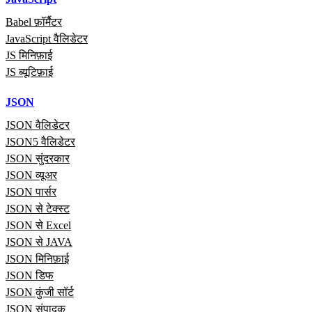
Babel फ़ॉर्मैटर
JavaScript वैलिडेटर
JS मिनिफ़ाई
JS ब्यूटिफ़ाई
JSON
JSON वैलिडेटर
JSON5 वैलिडेटर
JSON सुंदरकार
JSON व्यूअर
JSON पार्सर
JSON से टेक्स्ट
JSON से Excel
JSON से JAVA
JSON मिनिफ़ाई
JSON डिफ
JSON कुंजी सॉर्ट
JSON संपादक