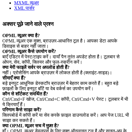
MXML व्यूअर
XML पार्सर
अक्सर पूछे जाने वाले प्रश्न
OPML व्यूअर क्या है?
OPML व्यूअर एक मुफ़्त, ब्राउज़र‑आधारित टूल है। आपका डेटा आपके
डिवाइस से बाहर नहीं जाता।
OPML व्यूअर कैसे उपयोग करें?
बाएँ एडिटर में पेस्ट/टाइप करें। दायाँ पैन तुरंत अपडेट होता है। टूलबार से
ओपन, सेव, कॉपी, क्लियर और फुल‑स्क्रीन करें।
क्या मेरी फाइलें सर्वर पर अपलोड होती हैं?
नहीं। प्रोसेसिंग आपके ब्राउज़र में लोकल होती है (क्लाइंट‑साइड)।
सीमाएँ क्या हैं?
बड़े इनपुट आधुनिक डेस्कटॉप ब्राउज़र में बेहतर काम करते हैं। बहुत बड़े
फ़ाइलों के लिए इनपुट बाँटें या वेब वर्कर्स का उपयोग करें।
कौन से शॉर्टकट समर्थित हैं?
Ctrl/Cmd+F खोज, Ctrl/Cmd+C कॉपी, Ctrl/Cmd+V पेस्ट। टूलबार में भी
ये क्रियाएँ हैं।
परिणाम कैसे साझा करें?
क्लिपबोर्ड में कॉपी करें या सेव करके फ़ाइल डाउनलोड करें। आप पेज URL भी
साझा कर सकते हैं।
क्या OPML व्यूअर सच में मुफ़्त है?
हाँ। OPML व्यूअर डेवलपर्स के लिए मुफ़्त ऑनलाइन टूल है और साइन‑अप के