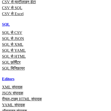
CSV से मल्टीलाइन डेटा
CSV से SQL
CSV से Excel
SQL
SQL से CSV
SQL से JSON
SQL से XML
SQL से YAML
SQL से HTML
SQL फ़ॉर्मैटर
SQL मिनिफ़ायर
Editors
XML संपादक
JSON संपादक
रीयल‑टाइम HTML संपादक
YAML संपादक
ऑनलाइन संपादक