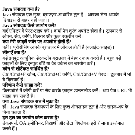
Java संपादक क्या है?
Java संपादक एक मुफ़्त, ब्राउज़र‑आधारित टूल है। आपका डेटा आपके
डिवाइस से बाहर नहीं जाता।
Java संपादक कैसे उपयोग करें?
बाएँ एडिटर में पेस्ट/टाइप करें। दायाँ पैन तुरंत अपडेट होता है। टूलबार से
ओपन, सेव, कॉपी, क्लियर और फुल‑स्क्रीन करें।
क्या मेरी फाइलें सर्वर पर अपलोड होती हैं?
नहीं। प्रोसेसिंग आपके ब्राउज़र में लोकल होती है (क्लाइंट‑साइड)।
सीमाएँ क्या हैं?
बड़े इनपुट आधुनिक डेस्कटॉप ब्राउज़र में बेहतर काम करते हैं। बहुत बड़े
फ़ाइलों के लिए इनपुट बाँटें या वेब वर्कर्स का उपयोग करें।
कौन से शॉर्टकट समर्थित हैं?
Ctrl/Cmd+F खोज, Ctrl/Cmd+C कॉपी, Ctrl/Cmd+V पेस्ट। टूलबार में भी
ये क्रियाएँ हैं।
परिणाम कैसे साझा करें?
क्लिपबोर्ड में कॉपी करें या सेव करके फ़ाइल डाउनलोड करें। आप पेज URL भी
साझा कर सकते हैं।
क्या Java संपादक सच में मुफ़्त है?
हाँ। Java संपादक डेवलपर्स के लिए मुफ़्त ऑनलाइन टूल है और साइन‑अप के
बिना चलता है।
इस टूल का उपयोग कौन करता है?
डेवलपर्स, QA इंजीनियर, विद्यार्थी और डेटा विश्लेषक इसे रोज़ाना इस्तेमाल
करते हैं।