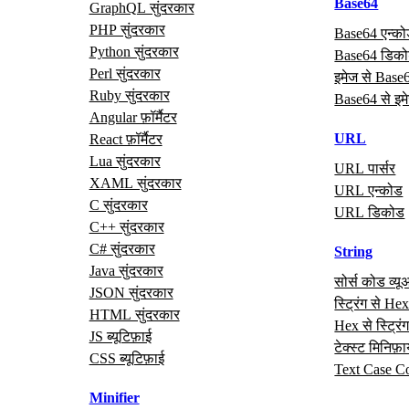
Base64
GraphQL सुंदरकार
PHP सुंदरकार
Base64 एन्क
Python सुंदरकार
Base64 डिक
Perl सुंदरकार
इमेज से Base
Ruby सुंदरकार
Base64 से इम
Angular फ़ॉर्मैटर
URL
React फ़ॉर्मैटर
Lua सुंदरकार
URL पार्सर
XAML सुंदरकार
URL एन्कोड
C सुंदरकार
URL डिकोड
C++ सुंदरकार
C# सुंदरकार
String
Java सुंदरकार
सोर्स कोड व्यू
JSON सुंदरकार
स्ट्रिंग से He
HTML सुंदरकार
Hex से स्ट्रिं
JS ब्यूटिफ़ाई
टेक्स्ट मिनिफ़
CSS ब्यूटिफ़ाई
Text Case C
Minifier