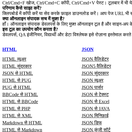
Ctrl/Cmd+F खोज, Ctrl/Cmd+C कॉपी, Ctrl/Cmd+V पेस्ट। टूलबार में भी ये क
परिणाम कैसे साझा करें?
क्लिपबोर्ड में कॉपी करें या सेव करके फ़ाइल डाउनलोड करें। आप पेज URL भी
क्या ऑनलाइन संपादक सच में मुफ़्त है?
हाँ। ऑनलाइन संपादक डेवलपर्स के लिए मुफ़्त ऑनलाइन टूल है और साइन‑अप क
इस टूल का उपयोग कौन करता है?
डेवलपर्स, QA इंजीनियर, विद्यार्थी और डेटा विश्लेषक इसे रोज़ाना इस्तेमाल करते 
HTML
JSON
HTML व्यूअर
JSON वैलिडेटर
HTML सुंदरकार
JSON5 वैलिडेटर
JSON से HTML
JSON सुंदरकार
HTML से PUG
JSON व्यूअर
PUG से HTML
JSON पार्सर
BBCode से HTML
JSON से टेक्स्ट
HTML से BBCode
JSON से Excel
HTML से PHP
JSON से JAVA
HTML से XML
JSON मिनिफ़ाई
Markdown से HTML
JSON डिफ
HTML से Markdown
JSON कुंजी सॉर्ट