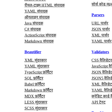
सोर्स कोड व्यू
रीयल‑टाइम HTML संपादक
YAML संपादक
Parsers
ऑनलाइन संपादक
Java संपादक
URL पार्सर
C# संपादक
JSON पार्सर
ActionScript संपादक
XML पार्सर
Markdown संपादक
YAML पार्सर
Beautifier
Validators
XML सुंदरकार
CSS वैलिडेट
YAML सुंदरकार
JavaScript वै
TypeScript फ़ॉर्मैटर
JSON वैलिडे
SQL फ़ॉर्मैटर
JSON5 वैलिड
Babel फ़ॉर्मैटर
XML वैलिडेट
Markdown फ़ॉर्मैटर
YAML वैलिड
MDX फ़ॉर्मैटर
क्रेडिट कार्ड 
LESS सुंदरकार
API टेस्ट
SCSS सुंदरकार