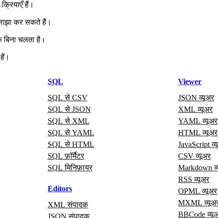
्रियाएँ हैं।
 साझा कर सकते हैं।
े बिना चलता है।
हैं।
SQL
Viewer
SQL से CSV
JSON व्यूअर
SQL से JSON
XML व्यूअर
SQL से XML
YAML व्यूअर
SQL से YAML
HTML व्यूअर
SQL से HTML
JavaScript व्
SQL फ़ॉर्मैटर
CSV व्यूअर
SQL मिनिफ़ायर
Markdown व्
RSS व्यूअर
Editors
OPML व्यूअर
MXML व्यूअ
XML संपादक
BBCode व्यू
JSON संपादक