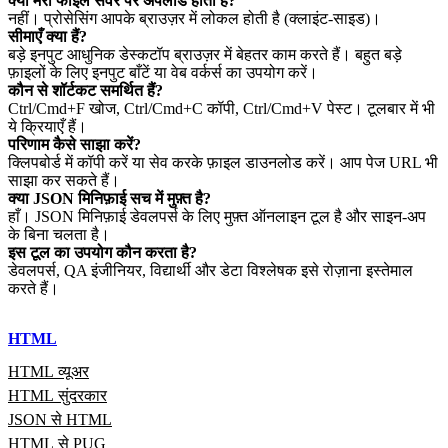
क्या मेरी फाइलें सर्वर पर अपलोड होती हैं?
नहीं। प्रोसेसिंग आपके ब्राउज़र में लोकल होती है (क्लाइंट‑साइड)।
सीमाएँ क्या हैं?
बड़े इनपुट आधुनिक डेस्कटॉप ब्राउज़र में बेहतर काम करते हैं। बहुत बड़े
फ़ाइलों के लिए इनपुट बाँटें या वेब वर्कर्स का उपयोग करें।
कौन से शॉर्टकट समर्थित हैं?
Ctrl/Cmd+F खोज, Ctrl/Cmd+C कॉपी, Ctrl/Cmd+V पेस्ट। टूलबार में भी
ये क्रियाएँ हैं।
परिणाम कैसे साझा करें?
क्लिपबोर्ड में कॉपी करें या सेव करके फ़ाइल डाउनलोड करें। आप पेज URL भी
साझा कर सकते हैं।
क्या JSON मिनिफ़ाई सच में मुफ़्त है?
हाँ। JSON मिनिफ़ाई डेवलपर्स के लिए मुफ़्त ऑनलाइन टूल है और साइन‑अप
के बिना चलता है।
इस टूल का उपयोग कौन करता है?
डेवलपर्स, QA इंजीनियर, विद्यार्थी और डेटा विश्लेषक इसे रोज़ाना इस्तेमाल
करते हैं।
HTML
HTML व्यूअर
HTML सुंदरकार
JSON से HTML
HTML से PUG