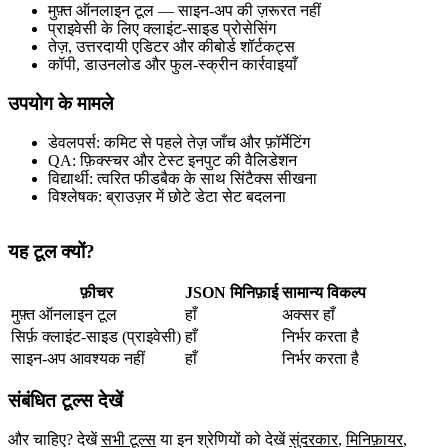
मुफ़्त ऑनलाइन टूल — साइन‑अप की ज़रूरत नहीं
प्राइवेसी के लिए क्लाइंट‑साइड प्रोसेसिंग
तेज़, उत्तरदायी एडिटर और कीबोर्ड शॉर्टकट्स
कॉपी, डाउनलोड और फुल‑स्क्रीन कार्रवाइयाँ
उपयोग के मामले
डेवलपर्स: कमिट से पहले तेज़ जाँच और फ़ॉर्मेटिंग
QA: फ़िक्स्चर और टेस्ट इनपुट की वैलिडेशन
विद्यार्थी: त्वरित फीडबैक के साथ सिंटैक्स सीखना
विश्लेषक: ब्राउज़र में छोटे डेटा सेट बदलना
यह टूल क्यों?
फ़ीचर
JSON मिनिफ़ाई
सामान्य विकल्प
मुफ़्त ऑनलाइन टूल
हाँ
अक्सर हाँ
सिर्फ़ क्लाइंट‑साइड (प्राइवेसी)
हाँ
निर्भर करता है
साइन‑अप आवश्यक नहीं
हाँ
निर्भर करता है
संबंधित टूल्स देखें
और चाहिए? देखें
सभी टूल्स
या इन श्रेणियों को देखें
सुंदरकार
,
मिनिफ़ायर
,