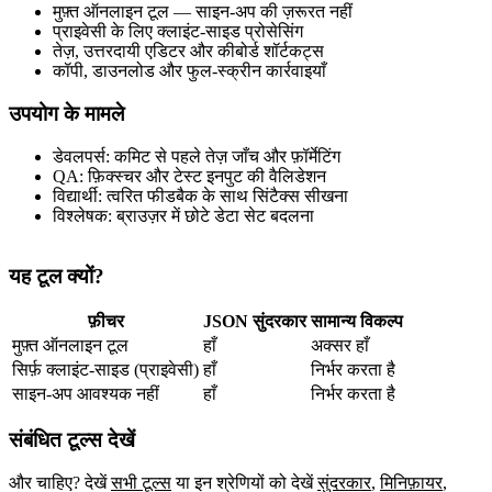
मुफ़्त ऑनलाइन टूल — साइन‑अप की ज़रूरत नहीं
प्राइवेसी के लिए क्लाइंट‑साइड प्रोसेसिंग
तेज़, उत्तरदायी एडिटर और कीबोर्ड शॉर्टकट्स
कॉपी, डाउनलोड और फुल‑स्क्रीन कार्रवाइयाँ
उपयोग के मामले
डेवलपर्स: कमिट से पहले तेज़ जाँच और फ़ॉर्मेटिंग
QA: फ़िक्स्चर और टेस्ट इनपुट की वैलिडेशन
विद्यार्थी: त्वरित फीडबैक के साथ सिंटैक्स सीखना
विश्लेषक: ब्राउज़र में छोटे डेटा सेट बदलना
यह टूल क्यों?
फ़ीचर
JSON सुंदरकार
सामान्य विकल्प
मुफ़्त ऑनलाइन टूल
हाँ
अक्सर हाँ
सिर्फ़ क्लाइंट‑साइड (प्राइवेसी)
हाँ
निर्भर करता है
साइन‑अप आवश्यक नहीं
हाँ
निर्भर करता है
संबंधित टूल्स देखें
और चाहिए? देखें
सभी टूल्स
या इन श्रेणियों को देखें
सुंदरकार
,
मिनिफ़ायर
,