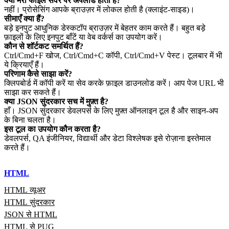
क्या मेरी फाइलें सर्वर पर अपलोड होती हैं?
नहीं। प्रोसेसिंग आपके ब्राउज़र में लोकल होती है (क्लाइंट‑साइड)।
सीमाएँ क्या हैं?
बड़े इनपुट आधुनिक डेस्कटॉप ब्राउज़र में बेहतर काम करते हैं। बहुत बड़े
फ़ाइलों के लिए इनपुट बाँटें या वेब वर्कर्स का उपयोग करें।
कौन से शॉर्टकट समर्थित हैं?
Ctrl/Cmd+F खोज, Ctrl/Cmd+C कॉपी, Ctrl/Cmd+V पेस्ट। टूलबार में भी
ये क्रियाएँ हैं।
परिणाम कैसे साझा करें?
क्लिपबोर्ड में कॉपी करें या सेव करके फ़ाइल डाउनलोड करें। आप पेज URL भी
साझा कर सकते हैं।
क्या JSON सुंदरकार सच में मुफ़्त है?
हाँ। JSON सुंदरकार डेवलपर्स के लिए मुफ़्त ऑनलाइन टूल है और साइन‑अप
के बिना चलता है।
इस टूल का उपयोग कौन करता है?
डेवलपर्स, QA इंजीनियर, विद्यार्थी और डेटा विश्लेषक इसे रोज़ाना इस्तेमाल
करते हैं।
HTML
HTML व्यूअर
HTML सुंदरकार
JSON से HTML
HTML से PUG