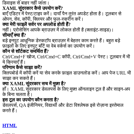
डिवाइस से बाहर नहीं जाता।
XAML सुंदरकार कैसे उपयोग करें?
बाएँ एडिटर में पेस्ट/टाइप करें। दायाँ पैन तुरंत अपडेट होता है। टूलबार से
ओपन, सेव, कॉपी, क्लियर और फुल‑स्क्रीन करें।
क्या मेरी फाइलें सर्वर पर अपलोड होती हैं?
नहीं। प्रोसेसिंग आपके ब्राउज़र में लोकल होती है (क्लाइंट‑साइड)।
सीमाएँ क्या हैं?
बड़े इनपुट आधुनिक डेस्कटॉप ब्राउज़र में बेहतर काम करते हैं। बहुत बड़े
फ़ाइलों के लिए इनपुट बाँटें या वेब वर्कर्स का उपयोग करें।
कौन से शॉर्टकट समर्थित हैं?
Ctrl/Cmd+F खोज, Ctrl/Cmd+C कॉपी, Ctrl/Cmd+V पेस्ट। टूलबार में भी
ये क्रियाएँ हैं।
परिणाम कैसे साझा करें?
क्लिपबोर्ड में कॉपी करें या सेव करके फ़ाइल डाउनलोड करें। आप पेज URL भी
साझा कर सकते हैं।
क्या XAML सुंदरकार सच में मुफ़्त है?
हाँ। XAML सुंदरकार डेवलपर्स के लिए मुफ़्त ऑनलाइन टूल है और साइन‑अप
के बिना चलता है।
इस टूल का उपयोग कौन करता है?
डेवलपर्स, QA इंजीनियर, विद्यार्थी और डेटा विश्लेषक इसे रोज़ाना इस्तेमाल
करते हैं।
HTML