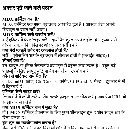
अक्सर पूछे जाने वाले प्रश्न
MDX फ़ॉर्मैटर क्या है?
MDX फ़ॉर्मैटर एक मुफ़्त, ब्राउज़र‑आधारित टूल है। आपका डेटा आपके
डिवाइस से बाहर नहीं जाता।
MDX फ़ॉर्मैटर कैसे उपयोग करें?
बाएँ एडिटर में पेस्ट/टाइप करें। दायाँ पैन तुरंत अपडेट होता है। टूलबार से
ओपन, सेव, कॉपी, क्लियर और फुल‑स्क्रीन करें।
क्या मेरी फाइलें सर्वर पर अपलोड होती हैं?
नहीं। प्रोसेसिंग आपके ब्राउज़र में लोकल होती है (क्लाइंट‑साइड)।
सीमाएँ क्या हैं?
बड़े इनपुट आधुनिक डेस्कटॉप ब्राउज़र में बेहतर काम करते हैं। बहुत बड़े
फ़ाइलों के लिए इनपुट बाँटें या वेब वर्कर्स का उपयोग करें।
कौन से शॉर्टकट समर्थित हैं?
Ctrl/Cmd+F खोज, Ctrl/Cmd+C कॉपी, Ctrl/Cmd+V पेस्ट। टूलबार में भी
ये क्रियाएँ हैं।
परिणाम कैसे साझा करें?
क्लिपबोर्ड में कॉपी करें या सेव करके फ़ाइल डाउनलोड करें। आप पेज URL भी
साझा कर सकते हैं।
क्या MDX फ़ॉर्मैटर सच में मुफ़्त है?
हाँ। MDX फ़ॉर्मैटर डेवलपर्स के लिए मुफ़्त ऑनलाइन टूल है और साइन‑अप के
बिना चलता है।
इस टूल का उपयोग कौन करता है?
डेवलपर्स, QA इंजीनियर, विद्यार्थी और डेटा विश्लेषक इसे रोज़ाना इस्तेमाल