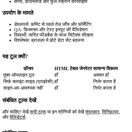
कॉपी, डाउनलोड और फुल‑स्क्रीन कार्रवाइयाँ
उपयोग के मामले
डेवलपर्स: कमिट से पहले तेज़ जाँच और फ़ॉर्मेटिंग
QA: फ़िक्स्चर और टेस्ट इनपुट की वैलिडेशन
विद्यार्थी: त्वरित फीडबैक के साथ सिंटैक्स सीखना
विश्लेषक: ब्राउज़र में छोटे डेटा सेट बदलना
यह टूल क्यों?
फ़ीचर
HTML टेबल जेनरेटर
सामान्य विकल्प
मुफ़्त ऑनलाइन टूल
हाँ
अक्सर हाँ
सिर्फ़ क्लाइंट‑साइड (प्राइवेसी)
हाँ
निर्भर करता है
साइन‑अप आवश्यक नहीं
हाँ
निर्भर करता है
संबंधित टूल्स देखें
और चाहिए? देखें
सभी टूल्स
या इन श्रेणियों को देखें
सुंदरकार
,
मिनिफ़ायर
,
और
वैलिडेटर्स
.