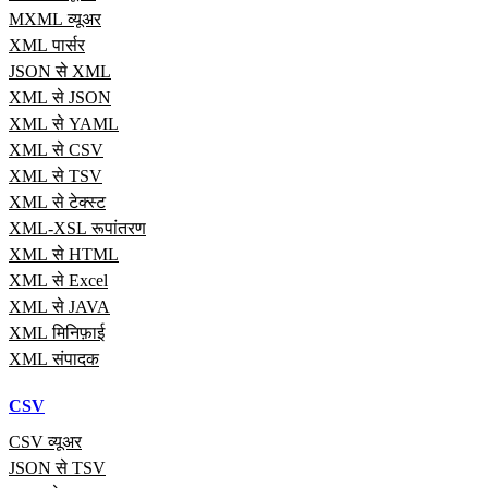
MXML व्यूअर
XML पार्सर
JSON से XML
XML से JSON
XML से YAML
XML से CSV
XML से TSV
XML से टेक्स्ट
XML-XSL रूपांतरण
XML से HTML
XML से Excel
XML से JAVA
XML मिनिफ़ाई
XML संपादक
CSV
CSV व्यूअर
JSON से TSV