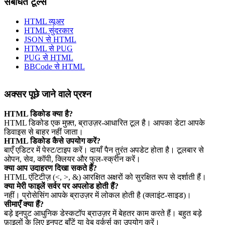
संबंधित टूल्स
HTML व्यूअर
HTML सुंदरकार
JSON से HTML
HTML से PUG
PUG से HTML
BBCode से HTML
अक्सर पूछे जाने वाले प्रश्न
HTML डिकोड क्या है?
HTML डिकोड एक मुफ़्त, ब्राउज़र‑आधारित टूल है। आपका डेटा आपके
डिवाइस से बाहर नहीं जाता।
HTML डिकोड कैसे उपयोग करें?
बाएँ एडिटर में पेस्ट/टाइप करें। दायाँ पैन तुरंत अपडेट होता है। टूलबार से
ओपन, सेव, कॉपी, क्लियर और फुल‑स्क्रीन करें।
क्या आप उदाहरण दिखा सकते हैं?
HTML एंटिटीज़ (<, >, &) आरक्षित अक्षरों को सुरक्षित रूप से दर्शाती हैं।
क्या मेरी फाइलें सर्वर पर अपलोड होती हैं?
नहीं। प्रोसेसिंग आपके ब्राउज़र में लोकल होती है (क्लाइंट‑साइड)।
सीमाएँ क्या हैं?
बड़े इनपुट आधुनिक डेस्कटॉप ब्राउज़र में बेहतर काम करते हैं। बहुत बड़े
फ़ाइलों के लिए इनपुट बाँटें या वेब वर्कर्स का उपयोग करें।