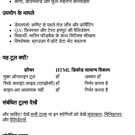
कॉपी, डाउनलोड और फुल‑स्क्रीन कार्रवाइयाँ
उपयोग के मामले
डेवलपर्स: कमिट से पहले तेज़ जाँच और फ़ॉर्मेटिंग
QA: फ़िक्स्चर और टेस्ट इनपुट की वैलिडेशन
विद्यार्थी: त्वरित फीडबैक के साथ सिंटैक्स सीखना
विश्लेषक: ब्राउज़र में छोटे डेटा सेट बदलना
यह टूल क्यों?
फ़ीचर
HTML डिकोड
सामान्य विकल्प
मुफ़्त ऑनलाइन टूल
हाँ
अक्सर हाँ
सिर्फ़ क्लाइंट‑साइड (प्राइवेसी)
हाँ
निर्भर करता है
साइन‑अप आवश्यक नहीं
हाँ
निर्भर करता है
संबंधित टूल्स देखें
और चाहिए? देखें
सभी टूल्स
या इन श्रेणियों को देखें
सुंदरकार
,
मिनिफ़ायर
,
और
वैलिडेटर्स
.