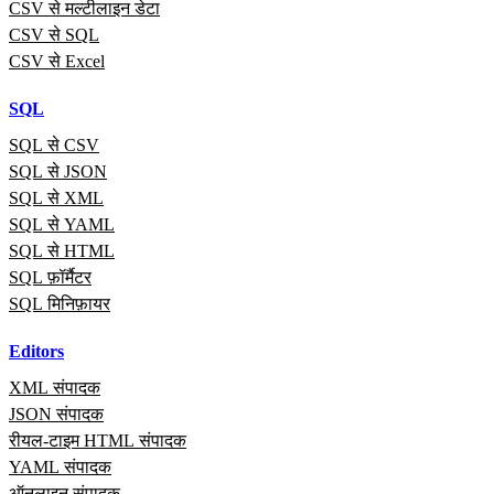
CSV से मल्टीलाइन डेटा
CSV से SQL
CSV से Excel
SQL
SQL से CSV
SQL से JSON
SQL से XML
SQL से YAML
SQL से HTML
SQL फ़ॉर्मैटर
SQL मिनिफ़ायर
Editors
XML संपादक
JSON संपादक
रीयल‑टाइम HTML संपादक
YAML संपादक
ऑनलाइन संपादक