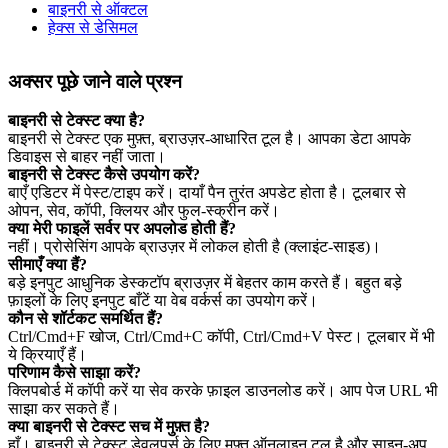
बाइनरी से ऑक्टल
हेक्स से डेसिमल
अक्सर पूछे जाने वाले प्रश्न
बाइनरी से टेक्स्ट क्या है?
बाइनरी से टेक्स्ट एक मुफ़्त, ब्राउज़र‑आधारित टूल है। आपका डेटा आपके
डिवाइस से बाहर नहीं जाता।
बाइनरी से टेक्स्ट कैसे उपयोग करें?
बाएँ एडिटर में पेस्ट/टाइप करें। दायाँ पैन तुरंत अपडेट होता है। टूलबार से
ओपन, सेव, कॉपी, क्लियर और फुल‑स्क्रीन करें।
क्या मेरी फाइलें सर्वर पर अपलोड होती हैं?
नहीं। प्रोसेसिंग आपके ब्राउज़र में लोकल होती है (क्लाइंट‑साइड)।
सीमाएँ क्या हैं?
बड़े इनपुट आधुनिक डेस्कटॉप ब्राउज़र में बेहतर काम करते हैं। बहुत बड़े
फ़ाइलों के लिए इनपुट बाँटें या वेब वर्कर्स का उपयोग करें।
कौन से शॉर्टकट समर्थित हैं?
Ctrl/Cmd+F खोज, Ctrl/Cmd+C कॉपी, Ctrl/Cmd+V पेस्ट। टूलबार में भी
ये क्रियाएँ हैं।
परिणाम कैसे साझा करें?
क्लिपबोर्ड में कॉपी करें या सेव करके फ़ाइल डाउनलोड करें। आप पेज URL भी
साझा कर सकते हैं।
क्या बाइनरी से टेक्स्ट सच में मुफ़्त है?
हाँ। बाइनरी से टेक्स्ट डेवलपर्स के लिए मुफ़्त ऑनलाइन टूल है और साइन‑अप