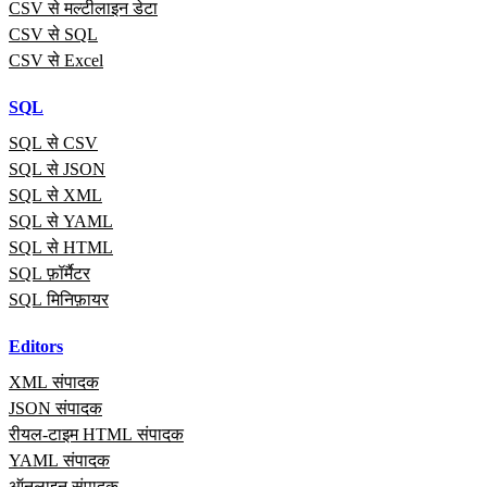
CSV से मल्टीलाइन डेटा
CSV से SQL
CSV से Excel
SQL
SQL से CSV
SQL से JSON
SQL से XML
SQL से YAML
SQL से HTML
SQL फ़ॉर्मैटर
SQL मिनिफ़ायर
Editors
XML संपादक
JSON संपादक
रीयल‑टाइम HTML संपादक
YAML संपादक
ऑनलाइन संपादक