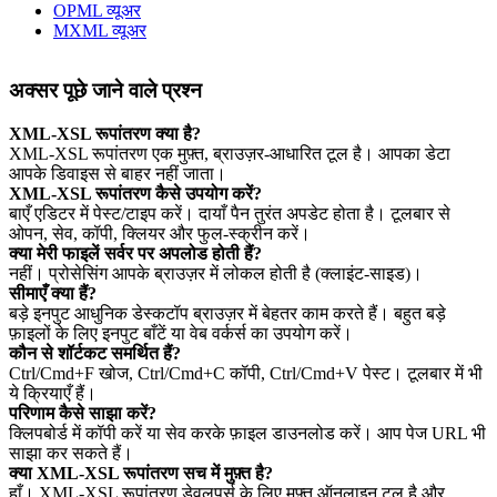
OPML व्यूअर
MXML व्यूअर
अक्सर पूछे जाने वाले प्रश्न
XML-XSL रूपांतरण क्या है?
XML-XSL रूपांतरण एक मुफ़्त, ब्राउज़र‑आधारित टूल है। आपका डेटा
आपके डिवाइस से बाहर नहीं जाता।
XML-XSL रूपांतरण कैसे उपयोग करें?
बाएँ एडिटर में पेस्ट/टाइप करें। दायाँ पैन तुरंत अपडेट होता है। टूलबार से
ओपन, सेव, कॉपी, क्लियर और फुल‑स्क्रीन करें।
क्या मेरी फाइलें सर्वर पर अपलोड होती हैं?
नहीं। प्रोसेसिंग आपके ब्राउज़र में लोकल होती है (क्लाइंट‑साइड)।
सीमाएँ क्या हैं?
बड़े इनपुट आधुनिक डेस्कटॉप ब्राउज़र में बेहतर काम करते हैं। बहुत बड़े
फ़ाइलों के लिए इनपुट बाँटें या वेब वर्कर्स का उपयोग करें।
कौन से शॉर्टकट समर्थित हैं?
Ctrl/Cmd+F खोज, Ctrl/Cmd+C कॉपी, Ctrl/Cmd+V पेस्ट। टूलबार में भी
ये क्रियाएँ हैं।
परिणाम कैसे साझा करें?
क्लिपबोर्ड में कॉपी करें या सेव करके फ़ाइल डाउनलोड करें। आप पेज URL भी
साझा कर सकते हैं।
क्या XML-XSL रूपांतरण सच में मुफ़्त है?
हाँ। XML-XSL रूपांतरण डेवलपर्स के लिए मुफ़्त ऑनलाइन टूल है और