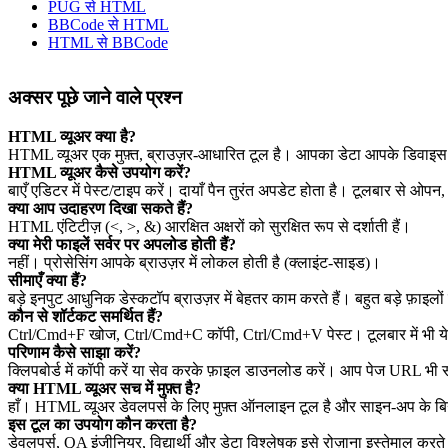
PUG से HTML
BBCode से HTML
HTML से BBCode
अक्सर पूछे जाने वाले प्रश्न
HTML व्यूअर क्या है?
HTML व्यूअर एक मुफ़्त, ब्राउज़र‑आधारित टूल है। आपका डेटा आपके डिवाइस 
HTML व्यूअर कैसे उपयोग करें?
बाएँ एडिटर में पेस्ट/टाइप करें। दायाँ पैन तुरंत अपडेट होता है। टूलबार से ओप
क्या आप उदाहरण दिखा सकते हैं?
HTML एंटिटीज़ (<, >, &) आरक्षित अक्षरों को सुरक्षित रूप से दर्शाती हैं।
क्या मेरी फाइलें सर्वर पर अपलोड होती हैं?
नहीं। प्रोसेसिंग आपके ब्राउज़र में लोकल होती है (क्लाइंट‑साइड)।
सीमाएँ क्या हैं?
बड़े इनपुट आधुनिक डेस्कटॉप ब्राउज़र में बेहतर काम करते हैं। बहुत बड़े फ़ाइलों 
कौन से शॉर्टकट समर्थित हैं?
Ctrl/Cmd+F खोज, Ctrl/Cmd+C कॉपी, Ctrl/Cmd+V पेस्ट। टूलबार में भी ये क
परिणाम कैसे साझा करें?
क्लिपबोर्ड में कॉपी करें या सेव करके फ़ाइल डाउनलोड करें। आप पेज URL भी
क्या HTML व्यूअर सच में मुफ़्त है?
हाँ। HTML व्यूअर डेवलपर्स के लिए मुफ़्त ऑनलाइन टूल है और साइन‑अप के ब
इस टूल का उपयोग कौन करता है?
डेवलपर्स, QA इंजीनियर, विद्यार्थी और डेटा विश्लेषक इसे रोज़ाना इस्तेमाल करते 