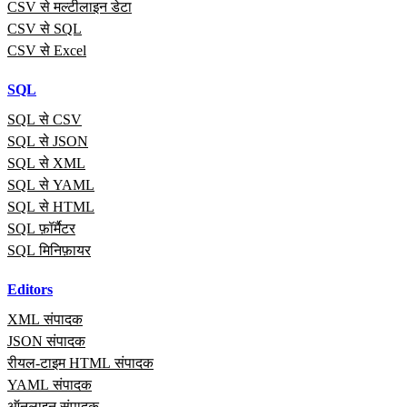
CSV से मल्टीलाइन डेटा
CSV से SQL
CSV से Excel
SQL
SQL से CSV
SQL से JSON
SQL से XML
SQL से YAML
SQL से HTML
SQL फ़ॉर्मैटर
SQL मिनिफ़ायर
Editors
XML संपादक
JSON संपादक
रीयल‑टाइम HTML संपादक
YAML संपादक
ऑनलाइन संपादक