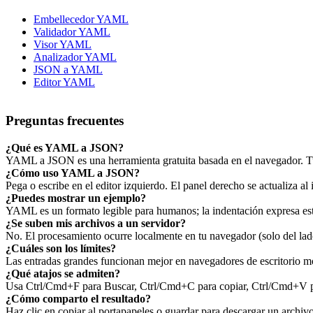
Embellecedor YAML
Validador YAML
Visor YAML
Analizador YAML
JSON a YAML
Editor YAML
Preguntas frecuentes
¿Qué es YAML a JSON?
YAML a JSON es una herramienta gratuita basada en el navegador. Tus
¿Cómo uso YAML a JSON?
Pega o escribe en el editor izquierdo. El panel derecho se actualiza al 
¿Puedes mostrar un ejemplo?
YAML es un formato legible para humanos; la indentación expresa es
¿Se suben mis archivos a un servidor?
No. El procesamiento ocurre localmente en tu navegador (solo del lado
¿Cuáles son los límites?
Las entradas grandes funcionan mejor en navegadores de escritorio mo
¿Qué atajos se admiten?
Usa Ctrl/Cmd+F para Buscar, Ctrl/Cmd+C para copiar, Ctrl/Cmd+V par
¿Cómo comparto el resultado?
Haz clic en copiar al portapapeles o guardar para descargar un archi