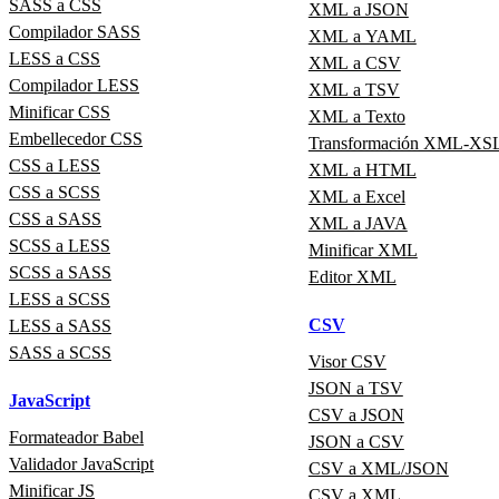
SASS a CSS
XML a JSON
Compilador SASS
XML a YAML
LESS a CSS
XML a CSV
Compilador LESS
XML a TSV
Minificar CSS
XML a Texto
Embellecedor CSS
Transformación XML-XS
CSS a LESS
XML a HTML
CSS a SCSS
XML a Excel
CSS a SASS
XML a JAVA
SCSS a LESS
Minificar XML
SCSS a SASS
Editor XML
LESS a SCSS
CSV
LESS a SASS
SASS a SCSS
Visor CSV
JSON a TSV
JavaScript
CSV a JSON
Formateador Babel
JSON a CSV
Validador JavaScript
CSV a XML/JSON
Minificar JS
CSV a XML