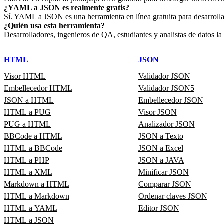
¿YAML a JSON es realmente gratis?
Sí. YAML a JSON es una herramienta en línea gratuita para desarrollad
¿Quién usa esta herramienta?
Desarrolladores, ingenieros de QA, estudiantes y analistas de datos la 
HTML
JSON
Visor HTML
Validador JSON
Embellecedor HTML
Validador JSON5
JSON a HTML
Embellecedor JSON
HTML a PUG
Visor JSON
PUG a HTML
Analizador JSON
BBCode a HTML
JSON a Texto
HTML a BBCode
JSON a Excel
HTML a PHP
JSON a JAVA
HTML a XML
Minificar JSON
Markdown a HTML
Comparar JSON
HTML a Markdown
Ordenar claves JSON
HTML a YAML
Editor JSON
HTML a JSON