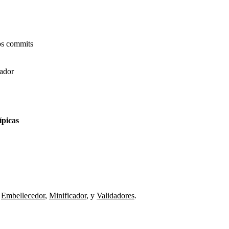
os commits
gador
ípicas
Embellecedor
,
Minificador
,
y
Validadores
.