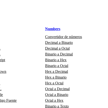
Numbers
Convertidor de números
Decimal a Binario
L
Decimal a Octal
L
Binario a Decimal
ript
Binario a Hex
Binario a Octal
down
Hex a Decimal
Hex a Binario
L
Hex a Octal
L
Octal a Decimal
de
Octal a Binario
digo Fuente
Octal a Hex
Binario a Texto