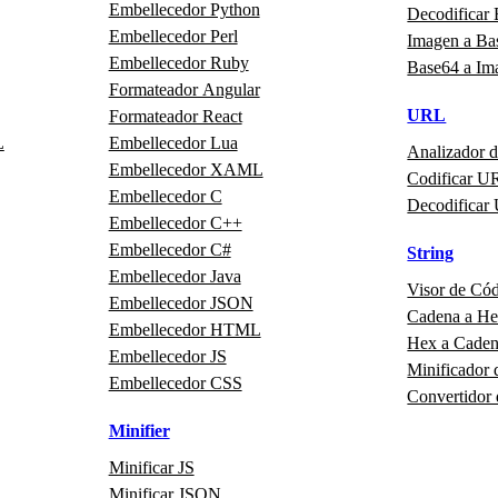
Embellecedor Python
Decodificar
Embellecedor Perl
Imagen a Ba
Embellecedor Ruby
Base64 a Im
Formateador Angular
URL
Formateador React
L
Embellecedor Lua
Analizador 
Embellecedor XAML
Codificar U
Embellecedor C
Decodificar
Embellecedor C++
Embellecedor C#
String
Embellecedor Java
Visor de Có
Embellecedor JSON
Cadena a H
Embellecedor HTML
Hex a Cade
Embellecedor JS
Minificador 
Embellecedor CSS
Convertidor
Minifier
Minificar JS
Minificar JSON