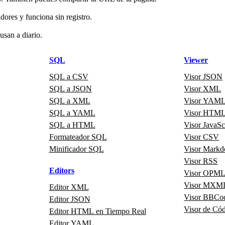
ores y funciona sin registro.
usan a diario.
SQL
Viewer
SQL a CSV
Visor JSON
SQL a JSON
Visor XML
SQL a XML
Visor YAM
SQL a YAML
Visor HTM
SQL a HTML
Visor JavaSc
Formateador SQL
Visor CSV
Minificador SQL
Visor Mark
Visor RSS
Editors
Visor OPM
Visor MXM
Editor XML
Visor BBCo
Editor JSON
Visor de Có
Editor HTML en Tiempo Real
Editor YAML