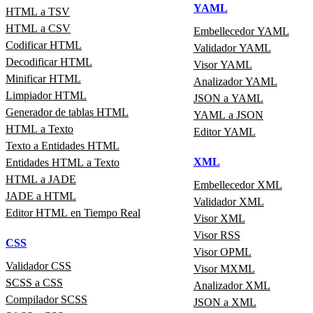
YAML
HTML a TSV
HTML a CSV
Embellecedor YAML
Codificar HTML
Validador YAML
Decodificar HTML
Visor YAML
Minificar HTML
Analizador YAML
Limpiador HTML
JSON a YAML
Generador de tablas HTML
YAML a JSON
HTML a Texto
Editor YAML
Texto a Entidades HTML
XML
Entidades HTML a Texto
HTML a JADE
Embellecedor XML
JADE a HTML
Validador XML
Editor HTML en Tiempo Real
Visor XML
Visor RSS
CSS
Visor OPML
Validador CSS
Visor MXML
SCSS a CSS
Analizador XML
Compilador SCSS
JSON a XML