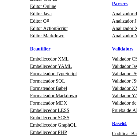
Parsers
Editor Online
Editor Java
Analizador 
Editor C#
Analizador
Editor ActionScript
Analizador
Editor Markdown
Analizador
Beautifier
Validators
Embellecedor XML
Validador C
Embellecedor YAML
Validador Ja
Formateador TypeScript
Validador 
Formateador SQL
Validador 
Formateador Babel
Validador 
Formateador Markdown
Validador 
Formateador MDX
Validador de
Embellecedor LESS
Prueba de A
Embellecedor SCSS
Base64
Embellecedor GraphQL
Embellecedor PHP
Codificar B