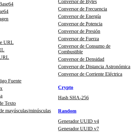
Conversor de Bytes
 Base64
Conversor de Frecuencia
se64
Conversor de Energía
agen
Conversor de Potencia
Conversor de Presión
Conversor de Fuerza
de URL
Conversor de Consumo de
RL
Combustible
 URL
Conversor de Densidad
Conversor de Distancia Astronómica
Conversor de Corriente Eléctrica
digo Fuente
Crypto
ex
na
Hash SHA-256
de Texto
 de mayúsculas/minúsculas
Random
Generador UUID v4
Generador UUID v7