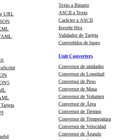
Texto a Binario
ASCII a Texto
de URL
Carácter a ASCII
 JSON
Invertir Hex
 XML
Validador de Tarjeta
 YAML
Convertidor de bases
Unit Converters
SS
Conversor de unidades
vaScript
Conversor de Longitud
JSON
Conversor de Peso
JSON5
Conversor de Masa
XML
Conversor de Volumen
YAML
Conversor de Área
 Tarjeta
Conversor de Tiempo
PI
Conversor de Temperatura
Conversor de Velocidad
Conversor de Ángulo
ase64