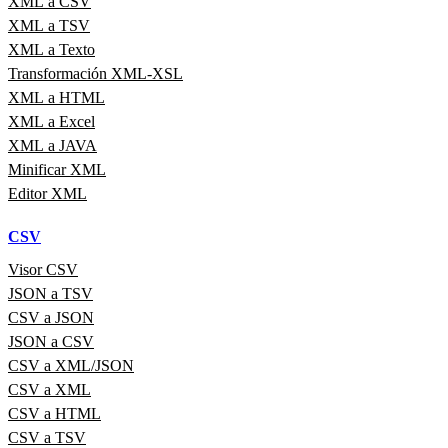
XML a CSV
XML a TSV
XML a Texto
Transformación XML-XSL
XML a HTML
XML a Excel
XML a JAVA
Minificar XML
Editor XML
CSV
Visor CSV
JSON a TSV
CSV a JSON
JSON a CSV
CSV a XML/JSON
CSV a XML
CSV a HTML
CSV a TSV