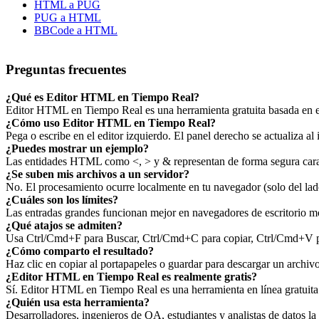
HTML a PUG
PUG a HTML
BBCode a HTML
Preguntas frecuentes
¿Qué es Editor HTML en Tiempo Real?
Editor HTML en Tiempo Real es una herramienta gratuita basada en el
¿Cómo uso Editor HTML en Tiempo Real?
Pega o escribe en el editor izquierdo. El panel derecho se actualiza al 
¿Puedes mostrar un ejemplo?
Las entidades HTML como <, > y & representan de forma segura carac
¿Se suben mis archivos a un servidor?
No. El procesamiento ocurre localmente en tu navegador (solo del lado
¿Cuáles son los límites?
Las entradas grandes funcionan mejor en navegadores de escritorio mo
¿Qué atajos se admiten?
Usa Ctrl/Cmd+F para Buscar, Ctrl/Cmd+C para copiar, Ctrl/Cmd+V par
¿Cómo comparto el resultado?
Haz clic en copiar al portapapeles o guardar para descargar un archi
¿Editor HTML en Tiempo Real es realmente gratis?
Sí. Editor HTML en Tiempo Real es una herramienta en línea gratuita p
¿Quién usa esta herramienta?
Desarrolladores, ingenieros de QA, estudiantes y analistas de datos la 