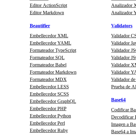
Editor ActionScript
Analizador
Editor Markdown
Analizador
Beautifier
Validators
Embellecedor XML
Validador C
Embellecedor YAML
Validador Ja
Formateador TypeScript
Validador 
Formateador SQL
Validador 
Formateador Babel
Validador 
Formateador Markdown
Validador 
Formateador MDX
Validador de
Embellecedor LESS
Prueba de A
Embellecedor SCSS
Base64
Embellecedor GraphQL
Embellecedor PHP
Codificar B
Embellecedor Python
Decodificar
Embellecedor Perl
Imagen a Ba
Embellecedor Ruby
Base64 a Im