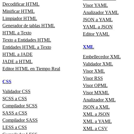
Decodificar HTML
Visor YAML
Minificar HTML
Analizador YAML
Limpiador HTML
JSON a YAML
Generador de tablas HTML
YAML a JSON
HTML a Texto
Editor YAML
Texto a Entidades HTML
XML
Entidades HTML a Texto
HTML a JADE
Embellecedor XML
JADE a HTML
Validador XML
Editor HTML en Tiempo Real
Visor XML
Visor RSS
CSS
Visor OPML
Validador CSS
Visor MXML
SCSS a CSS
Analizador XML
Compilador SCSS
JSON a XML
SASS a CSS
XML a JSON
Compilador SASS
XML a YAML
LESS a CSS
XML a CSV