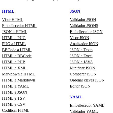
HTML
JSON
Visor HTML
Validador JSON
Embellecedor HTML
Validador JSON5
JSON a HTML
Embellecedor JSON
HTML a PUG
Visor JSON
PUG a HTML
Analizador JSON
BBCode a HTML
JSON a Texto
HTML a BBCode
JSON a Excel
HTML a PHP
JSON a JAVA
HTML a XML
Minificar JSON
Markdown a HTML
Comparar JSON
HTML a Markdown
Ordenar claves JSON
HTML a YAML
Editor JSON
HTML a JSON
YAML
HTML a TSV
HTML a CSV
Embellecedor YAML
Codificar HTML
Validador YAML