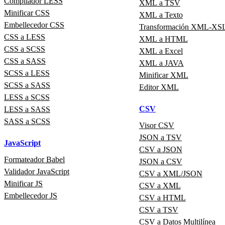
Compilador LESS
XML a TSV
Minificar CSS
XML a Texto
Embellecedor CSS
Transformación XML-XS
CSS a LESS
XML a HTML
CSS a SCSS
XML a Excel
CSS a SASS
XML a JAVA
SCSS a LESS
Minificar XML
SCSS a SASS
Editor XML
LESS a SCSS
CSV
LESS a SASS
SASS a SCSS
Visor CSV
JSON a TSV
JavaScript
CSV a JSON
Formateador Babel
JSON a CSV
Validador JavaScript
CSV a XML/JSON
Minificar JS
CSV a XML
Embellecedor JS
CSV a HTML
CSV a TSV
CSV a Datos Multilínea