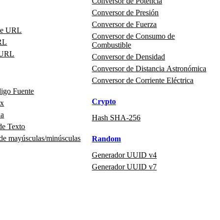
Conversor de Potencia
Conversor de Presión
Conversor de Fuerza
de URL
Conversor de Consumo de
RL
Combustible
 URL
Conversor de Densidad
Conversor de Distancia Astronómica
Conversor de Corriente Eléctrica
digo Fuente
Crypto
ex
na
Hash SHA-256
de Texto
 de mayúsculas/minúsculas
Random
Generador UUID v4
Generador UUID v7