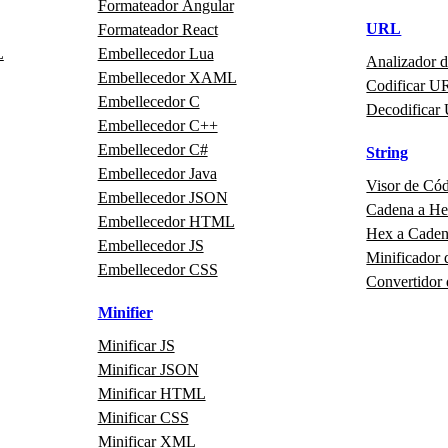
Formateador Angular
URL
Formateador React
L
Embellecedor Lua
Analizador 
Embellecedor XAML
Codificar U
Embellecedor C
Decodificar
Embellecedor C++
Embellecedor C#
String
Embellecedor Java
Visor de Có
Embellecedor JSON
Cadena a H
Embellecedor HTML
Hex a Cade
Embellecedor JS
Minificador 
Embellecedor CSS
Convertidor
Minifier
Minificar JS
Minificar JSON
Minificar HTML
Minificar CSS
Minificar XML