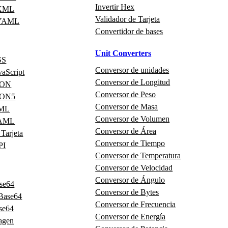
Invertir Hex
 XML
Validador de Tarjeta
 YAML
Convertidor de bases
Unit Converters
SS
Conversor de unidades
vaScript
Conversor de Longitud
JSON
Conversor de Peso
JSON5
Conversor de Masa
XML
Conversor de Volumen
YAML
Conversor de Área
 Tarjeta
Conversor de Tiempo
PI
Conversor de Temperatura
Conversor de Velocidad
Conversor de Ángulo
ase64
Conversor de Bytes
 Base64
Conversor de Frecuencia
se64
Conversor de Energía
agen