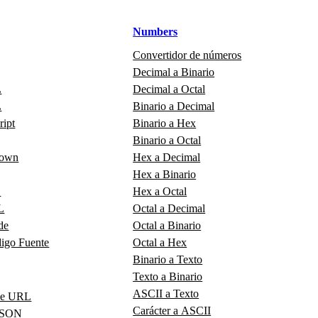
Numbers
Convertidor de números
Decimal a Binario
L
Decimal a Octal
L
Binario a Decimal
ript
Binario a Hex
Binario a Octal
down
Hex a Decimal
Hex a Binario
L
Hex a Octal
L
Octal a Decimal
de
Octal a Binario
digo Fuente
Octal a Hex
Binario a Texto
Texto a Binario
ASCII a Texto
de URL
Carácter a ASCII
 JSON