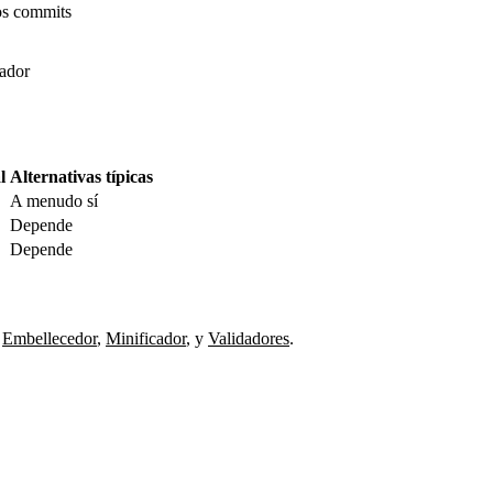
os commits
gador
l
Alternativas típicas
A menudo sí
Depende
Depende
Embellecedor
,
Minificador
,
y
Validadores
.