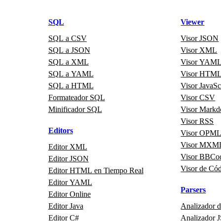
SQL
Viewer
SQL a CSV
Visor JSON
SQL a JSON
Visor XML
SQL a XML
Visor YAM
SQL a YAML
Visor HTM
SQL a HTML
Visor JavaSc
Formateador SQL
Visor CSV
Minificador SQL
Visor Mark
Visor RSS
Editors
Visor OPM
Visor MXM
Editor XML
Visor BBCo
Editor JSON
Visor de Có
Editor HTML en Tiempo Real
Editor YAML
Parsers
Editor Online
Editor Java
Analizador 
Editor C#
Analizador