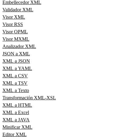
Embellecedor XML
Validador XML
Visor XML
Visor RSS
Visor OPML
Visor MXML
Analizador XML
JSON a XML
XML a JSON
XML a YAML
XML a CSV
XML a TSV
XML a Texto
Transformación XML-XSL
XML a HTML
XML a Excel
XML a JAVA
Minificar XML
Editor XML