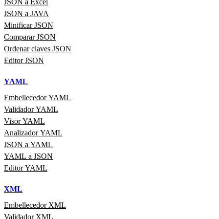
JSON a Excel
JSON a JAVA
Minificar JSON
Comparar JSON
Ordenar claves JSON
Editor JSON
YAML
Embellecedor YAML
Validador YAML
Visor YAML
Analizador YAML
JSON a YAML
YAML a JSON
Editor YAML
XML
Embellecedor XML
Validador XML