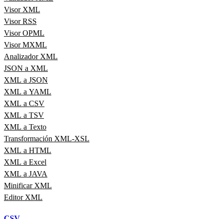
Visor XML
Visor RSS
Visor OPML
Visor MXML
Analizador XML
JSON a XML
XML a JSON
XML a YAML
XML a CSV
XML a TSV
XML a Texto
Transformación XML-XSL
XML a HTML
XML a Excel
XML a JAVA
Minificar XML
Editor XML
CSV