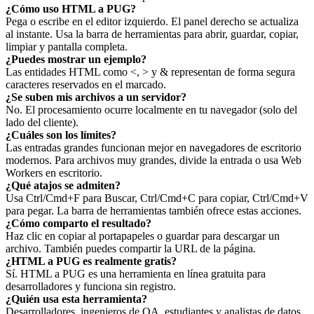
¿Cómo uso HTML a PUG?
Pega o escribe en el editor izquierdo. El panel derecho se actualiza
al instante. Usa la barra de herramientas para abrir, guardar, copiar,
limpiar y pantalla completa.
¿Puedes mostrar un ejemplo?
Las entidades HTML como <, > y & representan de forma segura
caracteres reservados en el marcado.
¿Se suben mis archivos a un servidor?
No. El procesamiento ocurre localmente en tu navegador (solo del
lado del cliente).
¿Cuáles son los límites?
Las entradas grandes funcionan mejor en navegadores de escritorio
modernos. Para archivos muy grandes, divide la entrada o usa Web
Workers en escritorio.
¿Qué atajos se admiten?
Usa Ctrl/Cmd+F para Buscar, Ctrl/Cmd+C para copiar, Ctrl/Cmd+V
para pegar. La barra de herramientas también ofrece estas acciones.
¿Cómo comparto el resultado?
Haz clic en copiar al portapapeles o guardar para descargar un
archivo. También puedes compartir la URL de la página.
¿HTML a PUG es realmente gratis?
Sí. HTML a PUG es una herramienta en línea gratuita para
desarrolladores y funciona sin registro.
¿Quién usa esta herramienta?
Desarrolladores, ingenieros de QA, estudiantes y analistas de datos