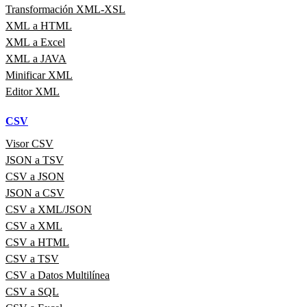
Transformación XML-XSL
XML a HTML
XML a Excel
XML a JAVA
Minificar XML
Editor XML
CSV
Visor CSV
JSON a TSV
CSV a JSON
JSON a CSV
CSV a XML/JSON
CSV a XML
CSV a HTML
CSV a TSV
CSV a Datos Multilínea
CSV a SQL