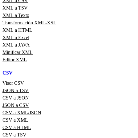
XML a CSV
XML a TSV
XML a Texto
Transformación XML-XSL
XML a HTML
XML a Excel
XML a JAVA
Minificar XML
Editor XML
CSV
Visor CSV
JSON a TSV
CSV a JSON
JSON a CSV
CSV a XML/JSON
CSV a XML
CSV a HTML
CSV a TSV