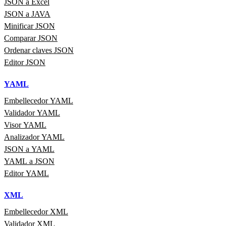
JSON a Excel
JSON a JAVA
Minificar JSON
Comparar JSON
Ordenar claves JSON
Editor JSON
YAML
Embellecedor YAML
Validador YAML
Visor YAML
Analizador YAML
JSON a YAML
YAML a JSON
Editor YAML
XML
Embellecedor XML
Validador XML