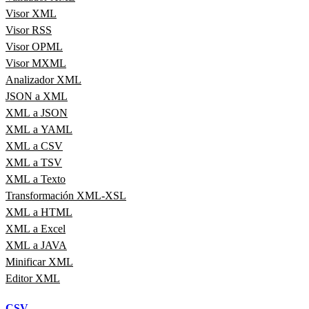
Visor XML
Visor RSS
Visor OPML
Visor MXML
Analizador XML
JSON a XML
XML a JSON
XML a YAML
XML a CSV
XML a TSV
XML a Texto
Transformación XML-XSL
XML a HTML
XML a Excel
XML a JAVA
Minificar XML
Editor XML
CSV