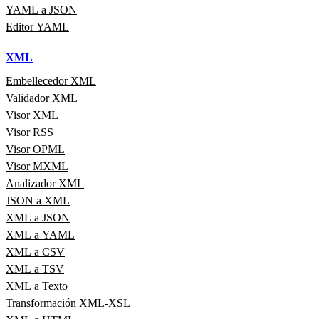
YAML a JSON
Editor YAML
XML
Embellecedor XML
Validador XML
Visor XML
Visor RSS
Visor OPML
Visor MXML
Analizador XML
JSON a XML
XML a JSON
XML a YAML
XML a CSV
XML a TSV
XML a Texto
Transformación XML-XSL