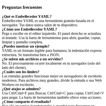
Preguntas frecuentes
¿Qué es Embellecedor YAML?
Embellecedor YAML es una herramienta gratuita basada en el
navegador. Tus datos nunca salen de tu dispositivo.
¿Cómo uso Embellecedor YAML?
Pega o escribe en el editor izquierdo. El panel derecho se actualiza
al instante. Usa la barra de herramientas para abrir, guardar, copiar,
limpiar y pantalla completa.
¿Puedes mostrar un ejemplo?
YAML es un formato legible para humanos; la indentación expresa
estructura. Se transforma bien a JSON.
¿Se suben mis archivos a un servidor?
No. El procesamiento ocurre localmente en tu navegador (solo del
lado del cliente).
¿Cuáles son los límites?
Las entradas grandes funcionan mejor en navegadores de escritorio
modernos. Para archivos muy grandes, divide la entrada o usa Web
Workers en escritorio.
¿Qué atajos se admiten?
Usa Ctrl/Cmd+F para Buscar, Ctrl/Cmd+C para copiar, Ctrl/Cmd+V
para pegar. La barra de herramientas también ofrece estas acciones.
¿Cómo comparto el resultado?
Haz clic en copiar al portapapeles o guardar para descargar un