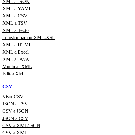
XML a JSON
XML a YAML
XML a CSV
XML a TSV
XML a Texto
Transformación XML-XSL
XML a HTML
XML a Excel
XML a JAVA
Minificar XML
Editor XML
CSV
Visor CSV
JSON a TSV
CSV a JSON
JSON a CSV
CSV a XML/JSON
CSV a XML