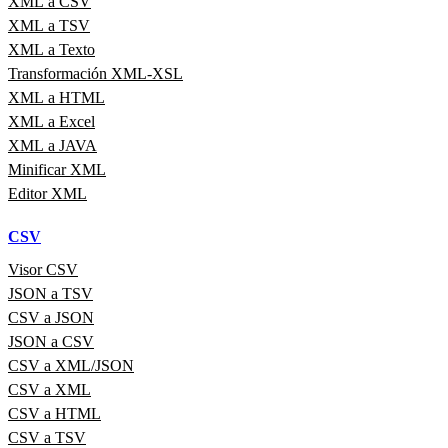
XML a CSV
XML a TSV
XML a Texto
Transformación XML-XSL
XML a HTML
XML a Excel
XML a JAVA
Minificar XML
Editor XML
CSV
Visor CSV
JSON a TSV
CSV a JSON
JSON a CSV
CSV a XML/JSON
CSV a XML
CSV a HTML
CSV a TSV