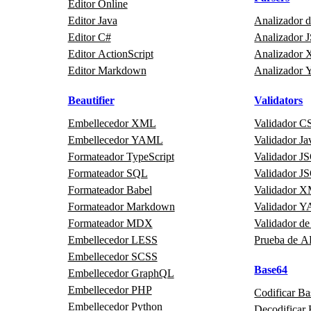
Editor Online
Editor Java
Analizador 
Editor C#
Analizador
Editor ActionScript
Analizador
Editor Markdown
Analizador
Beautifier
Validators
Embellecedor XML
Validador C
Embellecedor YAML
Validador Ja
Formateador TypeScript
Validador 
Formateador SQL
Validador 
Formateador Babel
Validador 
Formateador Markdown
Validador 
Formateador MDX
Validador de
Embellecedor LESS
Prueba de A
Embellecedor SCSS
Base64
Embellecedor GraphQL
Embellecedor PHP
Codificar B
Embellecedor Python
Decodificar