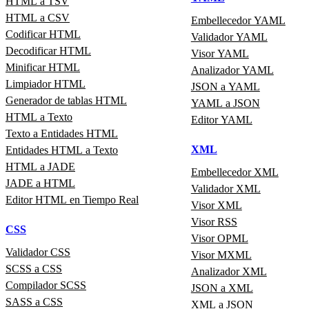
HTML a TSV
HTML a CSV
Embellecedor YAML
Codificar HTML
Validador YAML
Decodificar HTML
Visor YAML
Minificar HTML
Analizador YAML
Limpiador HTML
JSON a YAML
Generador de tablas HTML
YAML a JSON
HTML a Texto
Editor YAML
Texto a Entidades HTML
XML
Entidades HTML a Texto
HTML a JADE
Embellecedor XML
JADE a HTML
Validador XML
Editor HTML en Tiempo Real
Visor XML
Visor RSS
CSS
Visor OPML
Validador CSS
Visor MXML
SCSS a CSS
Analizador XML
Compilador SCSS
JSON a XML
SASS a CSS
XML a JSON