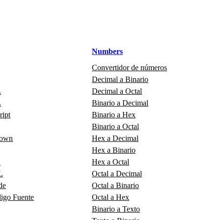
Numbers
Convertidor de números
Decimal a Binario
L
Decimal a Octal
L
Binario a Decimal
ript
Binario a Hex
Binario a Octal
down
Hex a Decimal
Hex a Binario
L
Hex a Octal
L
Octal a Decimal
de
Octal a Binario
digo Fuente
Octal a Hex
Binario a Texto