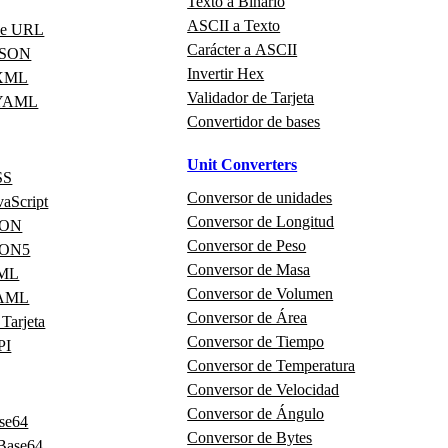
Texto a Binario
ASCII a Texto
de URL
Carácter a ASCII
 JSON
Invertir Hex
 XML
Validador de Tarjeta
 YAML
Convertidor de bases
Unit Converters
SS
Conversor de unidades
vaScript
Conversor de Longitud
JSON
Conversor de Peso
JSON5
Conversor de Masa
XML
Conversor de Volumen
YAML
Conversor de Área
 Tarjeta
Conversor de Tiempo
PI
Conversor de Temperatura
Conversor de Velocidad
Conversor de Ángulo
ase64
Conversor de Bytes
 Base64