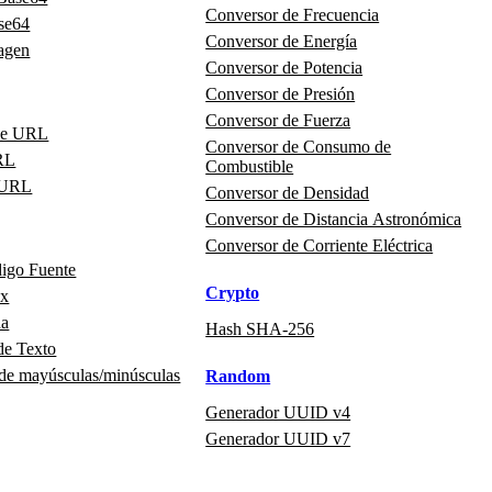
Conversor de Frecuencia
se64
Conversor de Energía
agen
Conversor de Potencia
Conversor de Presión
Conversor de Fuerza
de URL
Conversor de Consumo de
RL
Combustible
 URL
Conversor de Densidad
Conversor de Distancia Astronómica
Conversor de Corriente Eléctrica
digo Fuente
Crypto
ex
na
Hash SHA-256
de Texto
 de mayúsculas/minúsculas
Random
Generador UUID v4
Generador UUID v7