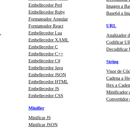
Embellecedor Perl
Imagen a Ba
Embellecedor Ruby
Base64 a Im
Formateador Angular
URL
Formateador React
L
Embellecedor Lua
Analizador 
Embellecedor XAML
Codificar U
Embellecedor C
Decodificar
Embellecedor C++
Embellecedor C#
String
Embellecedor Java
Visor de Có
Embellecedor JSON
Cadena a H
Embellecedor HTML
Hex a Cade
Embellecedor JS
Minificador 
Embellecedor CSS
Convertidor
Minifier
Minificar JS
Minificar JSON