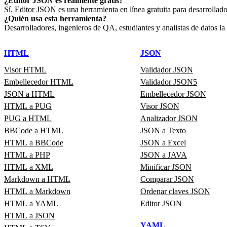
¿Editor JSON es realmente gratis?
Sí. Editor JSON es una herramienta en línea gratuita para desarrollador
¿Quién usa esta herramienta?
Desarrolladores, ingenieros de QA, estudiantes y analistas de datos la 
HTML
JSON
Visor HTML
Validador JSON
Embellecedor HTML
Validador JSON5
JSON a HTML
Embellecedor JSON
HTML a PUG
Visor JSON
PUG a HTML
Analizador JSON
BBCode a HTML
JSON a Texto
HTML a BBCode
JSON a Excel
HTML a PHP
JSON a JAVA
HTML a XML
Minificar JSON
Markdown a HTML
Comparar JSON
HTML a Markdown
Ordenar claves JSON
HTML a YAML
Editor JSON
HTML a JSON
YAML