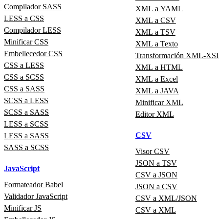
Compilador SASS
XML a YAML
LESS a CSS
XML a CSV
Compilador LESS
XML a TSV
Minificar CSS
XML a Texto
Embellecedor CSS
Transformación XML-XS
CSS a LESS
XML a HTML
CSS a SCSS
XML a Excel
CSS a SASS
XML a JAVA
SCSS a LESS
Minificar XML
SCSS a SASS
Editor XML
LESS a SCSS
CSV
LESS a SASS
SASS a SCSS
Visor CSV
JSON a TSV
JavaScript
CSV a JSON
Formateador Babel
JSON a CSV
Validador JavaScript
CSV a XML/JSON
Minificar JS
CSV a XML