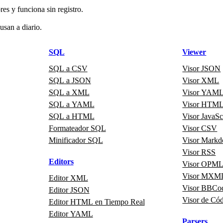
es y funciona sin registro.
usan a diario.
SQL
Viewer
SQL a CSV
Visor JSON
SQL a JSON
Visor XML
SQL a XML
Visor YAM
SQL a YAML
Visor HTM
SQL a HTML
Visor JavaSc
Formateador SQL
Visor CSV
Minificador SQL
Visor Mark
Visor RSS
Editors
Visor OPM
Visor MXM
Editor XML
Visor BBCo
Editor JSON
Visor de Có
Editor HTML en Tiempo Real
Editor YAML
Parsers