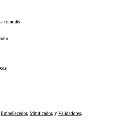
os commits
gador
icas
Embellecedor
,
Minificador
,
y
Validadores
.