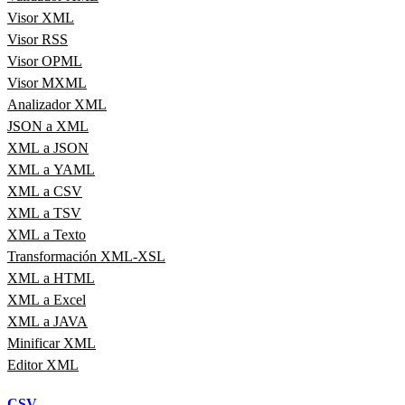
Visor XML
Visor RSS
Visor OPML
Visor MXML
Analizador XML
JSON a XML
XML a JSON
XML a YAML
XML a CSV
XML a TSV
XML a Texto
Transformación XML-XSL
XML a HTML
XML a Excel
XML a JAVA
Minificar XML
Editor XML
CSV