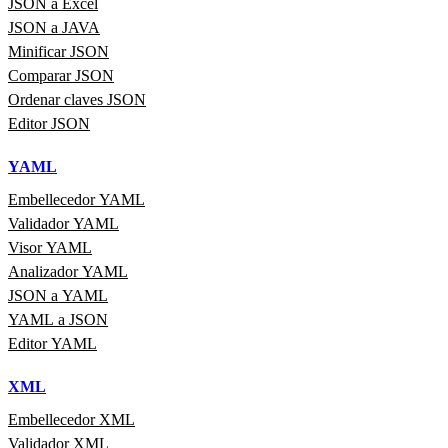
JSON a Excel
JSON a JAVA
Minificar JSON
Comparar JSON
Ordenar claves JSON
Editor JSON
YAML
Embellecedor YAML
Validador YAML
Visor YAML
Analizador YAML
JSON a YAML
YAML a JSON
Editor YAML
XML
Embellecedor XML
Validador XML