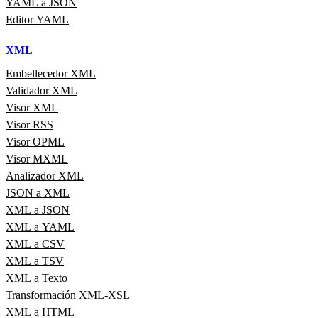
YAML a JSON
Editor YAML
XML
Embellecedor XML
Validador XML
Visor XML
Visor RSS
Visor OPML
Visor MXML
Analizador XML
JSON a XML
XML a JSON
XML a YAML
XML a CSV
XML a TSV
XML a Texto
Transformación XML-XSL
XML a HTML