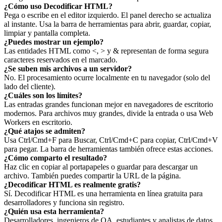
¿Cómo uso Decodificar HTML?
Pega o escribe en el editor izquierdo. El panel derecho se actualiza
al instante. Usa la barra de herramientas para abrir, guardar, copiar,
limpiar y pantalla completa.
¿Puedes mostrar un ejemplo?
Las entidades HTML como <, > y & representan de forma segura
caracteres reservados en el marcado.
¿Se suben mis archivos a un servidor?
No. El procesamiento ocurre localmente en tu navegador (solo del
lado del cliente).
¿Cuáles son los límites?
Las entradas grandes funcionan mejor en navegadores de escritorio
modernos. Para archivos muy grandes, divide la entrada o usa Web
Workers en escritorio.
¿Qué atajos se admiten?
Usa Ctrl/Cmd+F para Buscar, Ctrl/Cmd+C para copiar, Ctrl/Cmd+V
para pegar. La barra de herramientas también ofrece estas acciones.
¿Cómo comparto el resultado?
Haz clic en copiar al portapapeles o guardar para descargar un
archivo. También puedes compartir la URL de la página.
¿Decodificar HTML es realmente gratis?
Sí. Decodificar HTML es una herramienta en línea gratuita para
desarrolladores y funciona sin registro.
¿Quién usa esta herramienta?
Desarrolladores, ingenieros de QA, estudiantes y analistas de datos