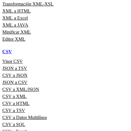
Transformación XML-XSL
XML a HTML
XML a Excel
XML a JAVA
Minificar XML
Editor XML
CSV
Visor CSV
JSON a TSV
CSV a JSON
JSON a CSV
CSV a XML/JSON
CSV a XML
CSV a HTML
CSV a TSV
CSV a Datos Multilínea
CSV a SQL