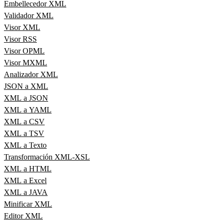
Embellecedor XML
Validador XML
Visor XML
Visor RSS
Visor OPML
Visor MXML
Analizador XML
JSON a XML
XML a JSON
XML a YAML
XML a CSV
XML a TSV
XML a Texto
Transformación XML-XSL
XML a HTML
XML a Excel
XML a JAVA
Minificar XML
Editor XML