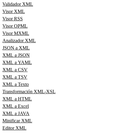
Validador XML
Visor XML
Visor RSS
Visor OPML
Visor MXML
Analizador XML
JSON a XML
XML a JSON
XML a YAML
XML a CSV
XML a TSV
XML a Texto
Transformación XML-XSL
XML a HTML
XML a Excel
XML a JAVA
Minificar XML
Editor XML