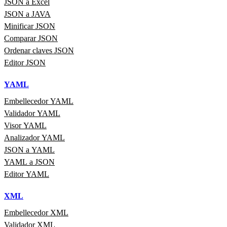
JSON a Excel
JSON a JAVA
Minificar JSON
Comparar JSON
Ordenar claves JSON
Editor JSON
YAML
Embellecedor YAML
Validador YAML
Visor YAML
Analizador YAML
JSON a YAML
YAML a JSON
Editor YAML
XML
Embellecedor XML
Validador XML