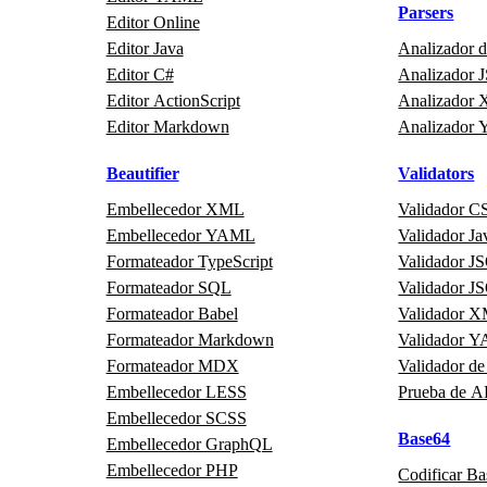
Parsers
Editor Online
Editor Java
Analizador 
Editor C#
Analizador
Editor ActionScript
Analizador
Editor Markdown
Analizador
Beautifier
Validators
Embellecedor XML
Validador C
Embellecedor YAML
Validador Ja
Formateador TypeScript
Validador 
Formateador SQL
Validador 
Formateador Babel
Validador 
Formateador Markdown
Validador 
Formateador MDX
Validador de
Embellecedor LESS
Prueba de A
Embellecedor SCSS
Base64
Embellecedor GraphQL
Embellecedor PHP
Codificar B