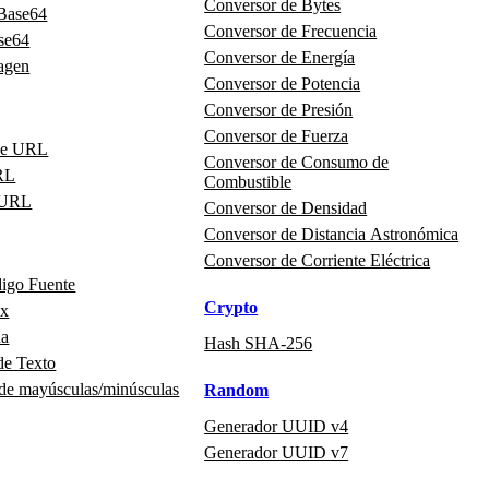
Conversor de Bytes
 Base64
Conversor de Frecuencia
se64
Conversor de Energía
agen
Conversor de Potencia
Conversor de Presión
Conversor de Fuerza
de URL
Conversor de Consumo de
RL
Combustible
 URL
Conversor de Densidad
Conversor de Distancia Astronómica
Conversor de Corriente Eléctrica
digo Fuente
Crypto
ex
na
Hash SHA-256
de Texto
 de mayúsculas/minúsculas
Random
Generador UUID v4
Generador UUID v7