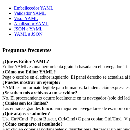
Embellecedor YAML
Validador YAML
Visor YAML
Analizador YAML
JSON a YAML
YAML a JSON
Preguntas frecuentes
¿Qué es Editor YAML?
Editor YAML es una herramienta gratuita basada en el navegador. Tus 
¿Cómo uso Editor YAML?
Pega o escribe en el editor izquierdo. El panel derecho se actualiza al 
¿Puedes mostrar un ejemplo?
YAML es un formato legible para humanos; la indentación expresa es
¿Se suben mis archivos a un servidor?
No. El procesamiento ocurre localmente en tu navegador (solo del lado
¿Cuáles son los límites?
Las entradas grandes funcionan mejor en navegadores de escritorio mo
¿Qué atajos se admiten?
Usa Ctrl/Cmd+F para Buscar, Ctrl/Cmd+C para copiar, Ctrl/Cmd+V par
¿Cómo comparto el resultado?
Haz clic en copiar al portapapeles o guardar para descargar un archi