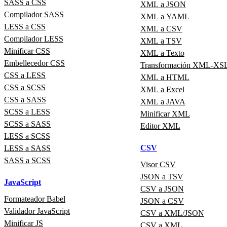
SASS a CSS
XML a JSON
Compilador SASS
XML a YAML
LESS a CSS
XML a CSV
Compilador LESS
XML a TSV
Minificar CSS
XML a Texto
Embellecedor CSS
Transformación XML-XS
CSS a LESS
XML a HTML
CSS a SCSS
XML a Excel
CSS a SASS
XML a JAVA
SCSS a LESS
Minificar XML
SCSS a SASS
Editor XML
LESS a SCSS
CSV
LESS a SASS
SASS a SCSS
Visor CSV
JSON a TSV
JavaScript
CSV a JSON
Formateador Babel
JSON a CSV
Validador JavaScript
CSV a XML/JSON
Minificar JS
CSV a XML