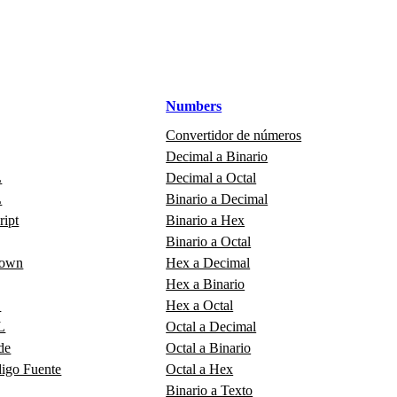
Numbers
Convertidor de números
Decimal a Binario
L
Decimal a Octal
L
Binario a Decimal
ript
Binario a Hex
Binario a Octal
down
Hex a Decimal
Hex a Binario
L
Hex a Octal
L
Octal a Decimal
de
Octal a Binario
digo Fuente
Octal a Hex
Binario a Texto