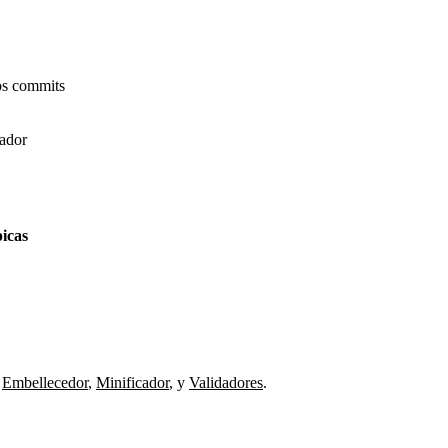
os commits
gador
picas
Embellecedor
,
Minificador
,
y
Validadores
.