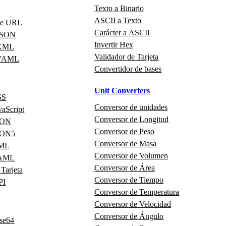
Texto a Binario
ASCII a Texto
de URL
Carácter a ASCII
 JSON
Invertir Hex
 XML
Validador de Tarjeta
 YAML
Convertidor de bases
Unit Converters
SS
Conversor de unidades
vaScript
Conversor de Longitud
JSON
Conversor de Peso
JSON5
Conversor de Masa
XML
Conversor de Volumen
YAML
Conversor de Área
 Tarjeta
Conversor de Tiempo
PI
Conversor de Temperatura
Conversor de Velocidad
Conversor de Ángulo
ase64