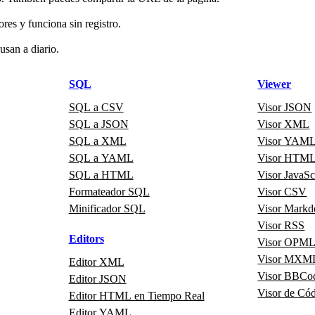
res y funciona sin registro.
usan a diario.
SQL
Viewer
SQL a CSV
Visor JSON
SQL a JSON
Visor XML
SQL a XML
Visor YAM
SQL a YAML
Visor HTM
SQL a HTML
Visor JavaSc
Formateador SQL
Visor CSV
Minificador SQL
Visor Mark
Visor RSS
Editors
Visor OPM
Visor MXM
Editor XML
Visor BBCo
Editor JSON
Visor de Có
Editor HTML en Tiempo Real
Editor YAML