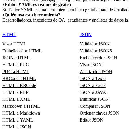
¿Editor YAML es realmente gratis?
Sí. Editor YAML es una herramienta en línea gratuita para desarrollado
¿Quién usa esta herramienta?
Desarrolladores, ingenieros de QA, estudiantes y analistas de datos la 
HTML
JSON
Visor HTML
Validador JSON
Embellecedor HTML
Validador JSON5
JSON a HTML
Embellecedor JSON
HTML a PUG
Visor JSON
PUG a HTML
Analizador JSON
BBCode a HTML
JSON a Texto
HTML a BBCode
JSON a Excel
HTML a PHP
JSON a JAVA
HTML a XML
Minificar JSON
Markdown a HTML
Comparar JSON
HTML a Markdown
Ordenar claves JSON
HTML a YAML
Editor JSON
HTML a JSON