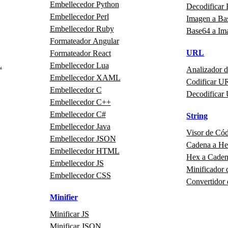
Embellecedor Python
Decodificar
Embellecedor Perl
Imagen a Ba
Embellecedor Ruby
Base64 a Im
Formateador Angular
URL
Formateador React
L
Embellecedor Lua
Analizador 
Embellecedor XAML
Codificar U
Embellecedor C
Decodificar
Embellecedor C++
Embellecedor C#
String
Embellecedor Java
Visor de Có
Embellecedor JSON
Cadena a H
Embellecedor HTML
Hex a Cade
Embellecedor JS
Minificador 
Embellecedor CSS
Convertidor
Minifier
Minificar JS
Minificar JSON