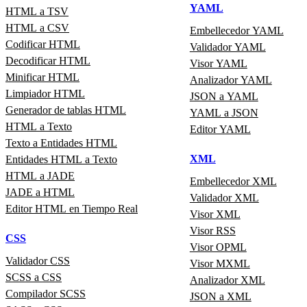
YAML
HTML a TSV
HTML a CSV
Embellecedor YAML
Codificar HTML
Validador YAML
Decodificar HTML
Visor YAML
Minificar HTML
Analizador YAML
Limpiador HTML
JSON a YAML
Generador de tablas HTML
YAML a JSON
HTML a Texto
Editor YAML
Texto a Entidades HTML
XML
Entidades HTML a Texto
HTML a JADE
Embellecedor XML
JADE a HTML
Validador XML
Editor HTML en Tiempo Real
Visor XML
Visor RSS
CSS
Visor OPML
Validador CSS
Visor MXML
SCSS a CSS
Analizador XML
Compilador SCSS
JSON a XML