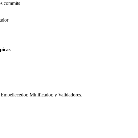
os commits
gador
ípicas
Embellecedor
,
Minificador
,
y
Validadores
.