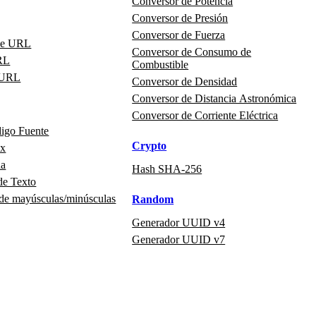
Conversor de Potencia
Conversor de Presión
Conversor de Fuerza
de URL
Conversor de Consumo de
RL
Combustible
 URL
Conversor de Densidad
Conversor de Distancia Astronómica
Conversor de Corriente Eléctrica
digo Fuente
Crypto
ex
na
Hash SHA-256
de Texto
 de mayúsculas/minúsculas
Random
Generador UUID v4
Generador UUID v7