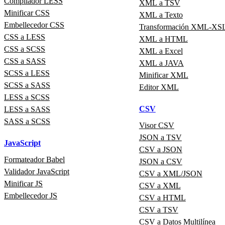
Compilador LESS
XML a TSV
Minificar CSS
XML a Texto
Embellecedor CSS
Transformación XML-XS
CSS a LESS
XML a HTML
CSS a SCSS
XML a Excel
CSS a SASS
XML a JAVA
SCSS a LESS
Minificar XML
SCSS a SASS
Editor XML
LESS a SCSS
CSV
LESS a SASS
SASS a SCSS
Visor CSV
JSON a TSV
JavaScript
CSV a JSON
Formateador Babel
JSON a CSV
Validador JavaScript
CSV a XML/JSON
Minificar JS
CSV a XML
Embellecedor JS
CSV a HTML
CSV a TSV
CSV a Datos Multilínea