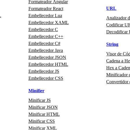
Formateador Angular
URL
Formateador React
L
Embellecedor Lua
Analizador 
Embellecedor XAML
Codificar U
Embellecedor C
Decodificar
Embellecedor C++
Embellecedor C#
String
Embellecedor Java
Visor de Có
Embellecedor JSON
Cadena a H
Embellecedor HTML
Hex a Cade
Embellecedor JS
Minificador 
Embellecedor CSS
Convertidor
Minifier
Minificar JS
Minificar JSON
Minificar HTML
Minificar CSS
Minificar XML