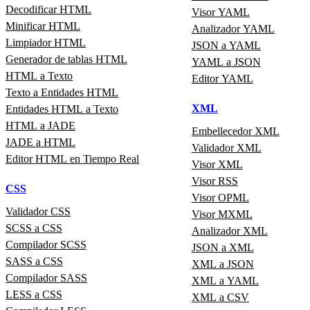
Decodificar HTML
Visor YAML
Minificar HTML
Analizador YAML
Limpiador HTML
JSON a YAML
Generador de tablas HTML
YAML a JSON
HTML a Texto
Editor YAML
Texto a Entidades HTML
XML
Entidades HTML a Texto
HTML a JADE
Embellecedor XML
JADE a HTML
Validador XML
Editor HTML en Tiempo Real
Visor XML
Visor RSS
CSS
Visor OPML
Validador CSS
Visor MXML
SCSS a CSS
Analizador XML
Compilador SCSS
JSON a XML
SASS a CSS
XML a JSON
Compilador SASS
XML a YAML
LESS a CSS
XML a CSV