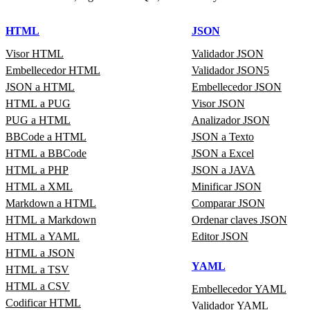
HTML
JSON
Visor HTML
Validador JSON
Embellecedor HTML
Validador JSON5
JSON a HTML
Embellecedor JSON
HTML a PUG
Visor JSON
PUG a HTML
Analizador JSON
BBCode a HTML
JSON a Texto
HTML a BBCode
JSON a Excel
HTML a PHP
JSON a JAVA
HTML a XML
Minificar JSON
Markdown a HTML
Comparar JSON
HTML a Markdown
Ordenar claves JSON
HTML a YAML
Editor JSON
HTML a JSON
YAML
HTML a TSV
HTML a CSV
Embellecedor YAML
Codificar HTML
Validador YAML