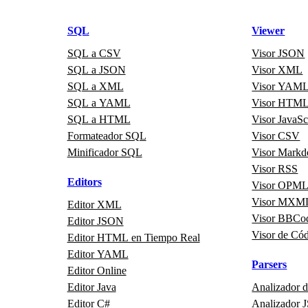
SQL
Viewer
SQL a CSV
Visor JSON
SQL a JSON
Visor XML
SQL a XML
Visor YAM
SQL a YAML
Visor HTM
SQL a HTML
Visor JavaSc
Formateador SQL
Visor CSV
Minificador SQL
Visor Mark
Visor RSS
Editors
Visor OPM
Visor MXM
Editor XML
Visor BBCo
Editor JSON
Visor de Có
Editor HTML en Tiempo Real
Editor YAML
Parsers
Editor Online
Editor Java
Analizador 
Editor C#
Analizador