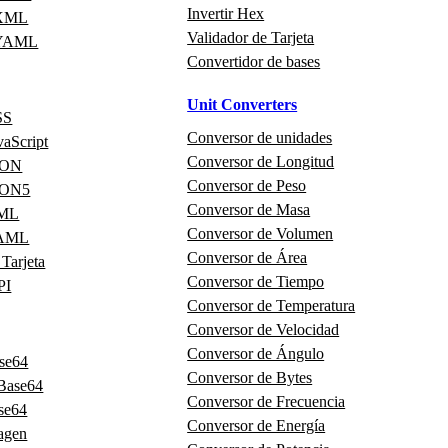
Invertir Hex
 XML
Validador de Tarjeta
 YAML
Convertidor de bases
Unit Converters
SS
Conversor de unidades
vaScript
Conversor de Longitud
JSON
Conversor de Peso
JSON5
Conversor de Masa
XML
Conversor de Volumen
YAML
Conversor de Área
 Tarjeta
Conversor de Tiempo
PI
Conversor de Temperatura
Conversor de Velocidad
Conversor de Ángulo
ase64
Conversor de Bytes
 Base64
Conversor de Frecuencia
se64
Conversor de Energía
agen