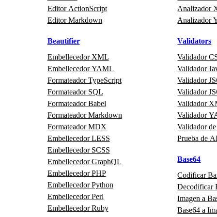
Editor ActionScript
Analizador
Editor Markdown
Analizador
Beautifier
Validators
Embellecedor XML
Validador C
Embellecedor YAML
Validador Ja
Formateador TypeScript
Validador 
Formateador SQL
Validador 
Formateador Babel
Validador 
Formateador Markdown
Validador 
Formateador MDX
Validador de
Embellecedor LESS
Prueba de A
Embellecedor SCSS
Base64
Embellecedor GraphQL
Embellecedor PHP
Codificar B
Embellecedor Python
Decodificar
Embellecedor Perl
Imagen a Ba
Embellecedor Ruby
Base64 a Im