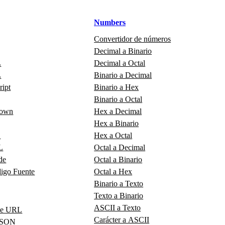
Numbers
Convertidor de números
Decimal a Binario
L
Decimal a Octal
L
Binario a Decimal
ript
Binario a Hex
Binario a Octal
down
Hex a Decimal
Hex a Binario
L
Hex a Octal
L
Octal a Decimal
de
Octal a Binario
digo Fuente
Octal a Hex
Binario a Texto
Texto a Binario
ASCII a Texto
de URL
Carácter a ASCII
 JSON