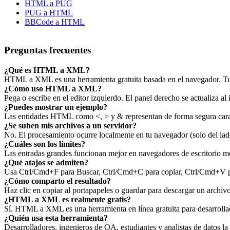
HTML a PUG
PUG a HTML
BBCode a HTML
Preguntas frecuentes
¿Qué es HTML a XML?
HTML a XML es una herramienta gratuita basada en el navegador. Tus 
¿Cómo uso HTML a XML?
Pega o escribe en el editor izquierdo. El panel derecho se actualiza al 
¿Puedes mostrar un ejemplo?
Las entidades HTML como <, > y & representan de forma segura carac
¿Se suben mis archivos a un servidor?
No. El procesamiento ocurre localmente en tu navegador (solo del lado
¿Cuáles son los límites?
Las entradas grandes funcionan mejor en navegadores de escritorio mo
¿Qué atajos se admiten?
Usa Ctrl/Cmd+F para Buscar, Ctrl/Cmd+C para copiar, Ctrl/Cmd+V par
¿Cómo comparto el resultado?
Haz clic en copiar al portapapeles o guardar para descargar un archi
¿HTML a XML es realmente gratis?
Sí. HTML a XML es una herramienta en línea gratuita para desarrollad
¿Quién usa esta herramienta?
Desarrolladores, ingenieros de QA, estudiantes y analistas de datos la 