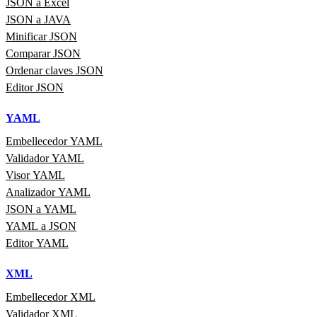
JSON a Excel
JSON a JAVA
Minificar JSON
Comparar JSON
Ordenar claves JSON
Editor JSON
YAML
Embellecedor YAML
Validador YAML
Visor YAML
Analizador YAML
JSON a YAML
YAML a JSON
Editor YAML
XML
Embellecedor XML
Validador XML