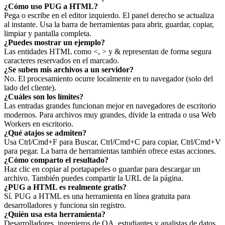
¿Cómo uso PUG a HTML?
Pega o escribe en el editor izquierdo. El panel derecho se actualiza
al instante. Usa la barra de herramientas para abrir, guardar, copiar,
limpiar y pantalla completa.
¿Puedes mostrar un ejemplo?
Las entidades HTML como <, > y & representan de forma segura
caracteres reservados en el marcado.
¿Se suben mis archivos a un servidor?
No. El procesamiento ocurre localmente en tu navegador (solo del
lado del cliente).
¿Cuáles son los límites?
Las entradas grandes funcionan mejor en navegadores de escritorio
modernos. Para archivos muy grandes, divide la entrada o usa Web
Workers en escritorio.
¿Qué atajos se admiten?
Usa Ctrl/Cmd+F para Buscar, Ctrl/Cmd+C para copiar, Ctrl/Cmd+V
para pegar. La barra de herramientas también ofrece estas acciones.
¿Cómo comparto el resultado?
Haz clic en copiar al portapapeles o guardar para descargar un
archivo. También puedes compartir la URL de la página.
¿PUG a HTML es realmente gratis?
Sí. PUG a HTML es una herramienta en línea gratuita para
desarrolladores y funciona sin registro.
¿Quién usa esta herramienta?
Desarrolladores, ingenieros de QA, estudiantes y analistas de datos