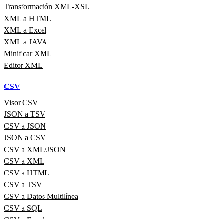
Transformación XML-XSL
XML a HTML
XML a Excel
XML a JAVA
Minificar XML
Editor XML
CSV
Visor CSV
JSON a TSV
CSV a JSON
JSON a CSV
CSV a XML/JSON
CSV a XML
CSV a HTML
CSV a TSV
CSV a Datos Multilínea
CSV a SQL