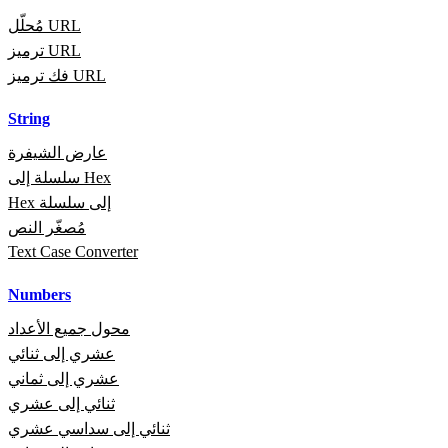
مُحلّل URL
ترميز URL
فك ترميز URL
String
عارض الشيفرة
سلسلة إلى Hex
Hex إلى سلسلة
مُصغّر النص
Text Case Converter
Numbers
محول جميع الأعداد
عشري إلى ثنائي
عشري إلى ثماني
ثنائي إلى عشري
ثنائي إلى سداسي عشري