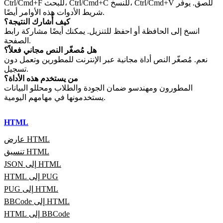
Ctrl/Cmd+F للبحث، Ctrl/Cmd+C للنسخ، Ctrl/Cmd+V للصق. يوفّر
شريط الأدوات هذه الأوامر أيضًا.
كيف أُشارك النتيجة؟
انسخ إلى الحافظة أو احفظ للتنزيل. يمكنك أيضًا مشاركة رابط
الصفحة.
هل مُصغّر النص مجاني فعلاً؟
نعم. مُصغّر النص أداة مجانية عبر الإنترنت للمطورين وتعمل دون
تسجيل.
من يستخدم هذه الأداة؟
المطورون ومهندسو ضمان الجودة والطلاب ومحللو البيانات
يستخدمونها في مهامهم اليومية.
HTML
عارض HTML
تنسيق HTML
JSON إلى HTML
HTML إلى PUG
PUG إلى HTML
BBCode إلى HTML
HTML إلى BBCode