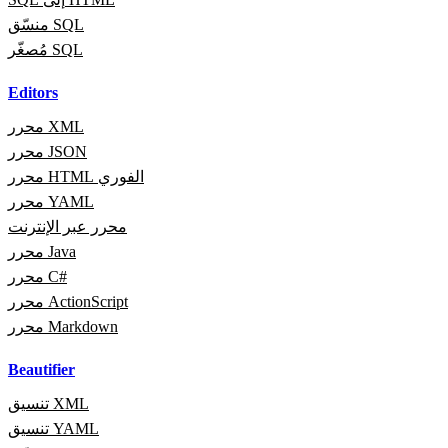
منسّق SQL
مُصغّر SQL
Editors
محرر XML
محرر JSON
محرر HTML الفوري
محرر YAML
محرر عبر الإنترنت
محرر Java
محرر C#
محرر ActionScript
محرر Markdown
Beautifier
تنسيق XML
تنسيق YAML