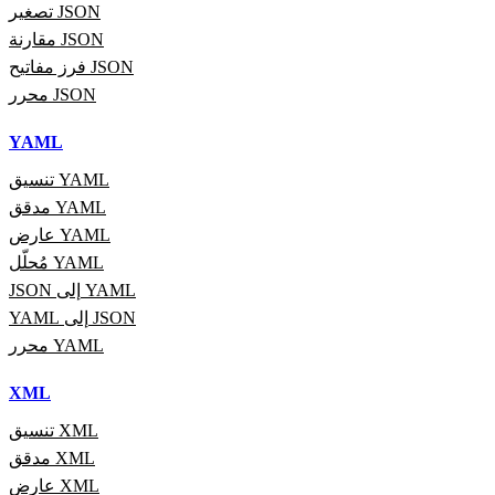
تصغير JSON
مقارنة JSON
فرز مفاتيح JSON
محرر JSON
YAML
تنسيق YAML
مدقق YAML
عارض YAML
مُحلّل YAML
JSON إلى YAML
YAML إلى JSON
محرر YAML
XML
تنسيق XML
مدقق XML
عارض XML