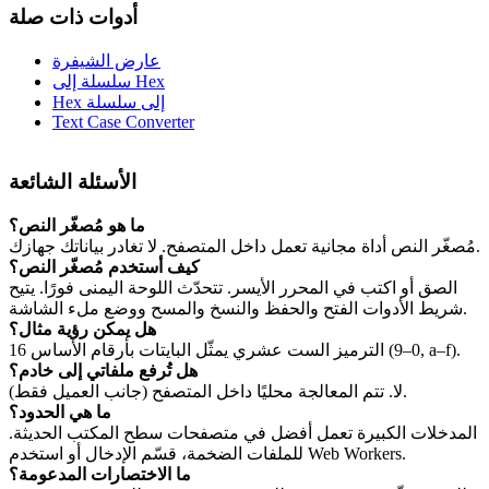
أدوات ذات صلة
عارض الشيفرة
سلسلة إلى Hex
Hex إلى سلسلة
Text Case Converter
الأسئلة الشائعة
ما هو مُصغّر النص؟
مُصغّر النص أداة مجانية تعمل داخل المتصفح. لا تغادر بياناتك جهازك.
كيف أستخدم مُصغّر النص؟
الصق أو اكتب في المحرر الأيسر. تتحدّث اللوحة اليمنى فورًا. يتيح
شريط الأدوات الفتح والحفظ والنسخ والمسح ووضع ملء الشاشة.
هل يمكن رؤية مثال؟
الترميز الست عشري يمثّل البايتات بأرقام الأساس 16 (0–9, a–f).
هل تُرفع ملفاتي إلى خادم؟
لا. تتم المعالجة محليًا داخل المتصفح (جانب العميل فقط).
ما هي الحدود؟
المدخلات الكبيرة تعمل أفضل في متصفحات سطح المكتب الحديثة.
للملفات الضخمة، قسّم الإدخال أو استخدم Web Workers.
ما الاختصارات المدعومة؟