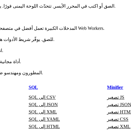
الصق أو اكتب في المحرر الأيسر. تتحدّث اللوحة اليمنى فورًا. يتيح شريط الأدوات الفتح والحفظ والنسخ والمسح ووضع ملء الشاشة.
المدخلات الكبيرة تعمل أفضل في متصفحات سطح المكتب الحديثة. للملفات الضخمة، قسّم الإدخال أو استخدم Web Workers.
Ctrl/Cmd+F للبحث، Ctrl/Cmd+C للنسخ، Ctrl/Cmd+V للصق. يوفّر شريط الأدوات هذه الأوامر أيضًا.
انسخ إلى الحافظة أو احفظ للتنزيل. يمكنك أيضًا مشاركة رابط الصفحة.
نعم. UUID v7 Generator أداة مجانية عبر الإنترنت للمطورين وتعمل دون تسجيل.
المطورون ومهندسو ضمان الجودة والطلاب ومحللو البيانات يستخدمونها في مهامهم اليومية.
SQL
Minifier
تصغير JS
SQL إلى CSV
صغير JSON
SQL إلى JSON
غير HTML
SQL إلى XML
تصغير CSS
SQL إلى YAML
تصغير XML
SQL إلى HTML