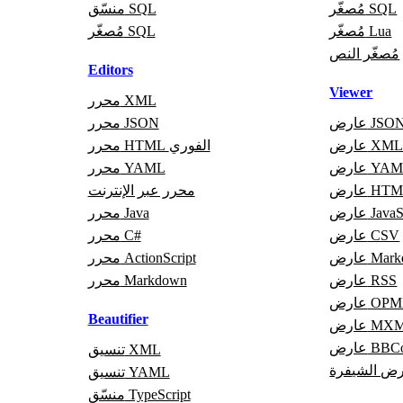
مُصغّر SQL
منسّق SQL
مُصغّر Lua
مُصغّر SQL
مُصغّر النص
Editors
Viewer
محرر XML
ارض JSON
محرر JSON
ارض XML
محرر HTML الفوري
رض YAML
محرر YAML
رض HTML
محرر عبر الإنترنت
JavaScri
محرر Java
عارض CSV
محرر C#
Markdo
محرر ActionScript
عارض RSS
محرر Markdown
رض OPML
Beautifier
ض MXML
 BBCode
تنسيق XML
ض الشيفرة
تنسيق YAML
منسّق TypeScript