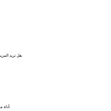
.
هل تريد المزي
UUID v7 Generator أداة مجانية تعمل داخل المتصفح. لا تغادر بياناتك جهازك.