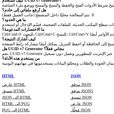
كيف أستخدم UUID v7 Generator؟
هل تُرفع ملفاتي إلى خادم؟
لا. تتم المعالجة محليًا داخل المتصفح (جانب العميل فقط).
ما هي الحدود؟
ما الاختصارات المدعومة؟
كيف أُشارك النتيجة؟
هل UUID v7 Generator مجاني فعلاً؟
من يستخدم هذه الأداة؟
HTML
JSON
مدقق JSON
عارض HTML
مدقق JSON5
تنسيق HTML
تنسيق JSON
JSON إلى HTML
عارض JSON
HTML إلى PUG
مُحلّل JSON
PUG إلى HTML