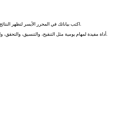
اكتب بياناتك في المحرر الأيسر لتظهر النتائج مباشرة في اليمين. يمكنك النسخ، والمسح، والتنزيل، وتكبير أي لوحة.
أداة مفيدة لمهام يومية مثل التنقيح، والتنسيق، والتحقق، والتحويل. تراعي الخصوصية ويمكن أن تعمل دون اتصال بعد أول تحميل.