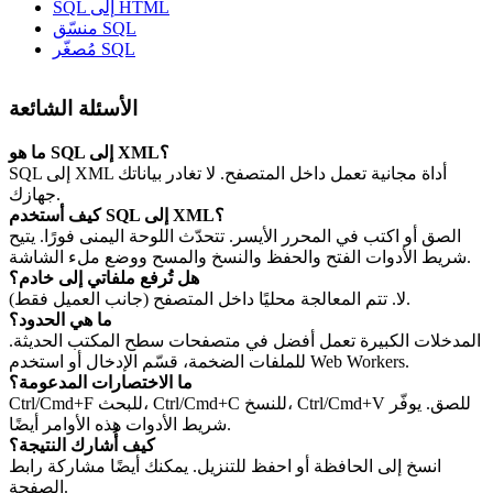
SQL إلى HTML
منسّق SQL
مُصغّر SQL
الأسئلة الشائعة
ما هو SQL إلى XML؟
SQL إلى XML أداة مجانية تعمل داخل المتصفح. لا تغادر بياناتك
جهازك.
كيف أستخدم SQL إلى XML؟
الصق أو اكتب في المحرر الأيسر. تتحدّث اللوحة اليمنى فورًا. يتيح
شريط الأدوات الفتح والحفظ والنسخ والمسح ووضع ملء الشاشة.
هل تُرفع ملفاتي إلى خادم؟
لا. تتم المعالجة محليًا داخل المتصفح (جانب العميل فقط).
ما هي الحدود؟
المدخلات الكبيرة تعمل أفضل في متصفحات سطح المكتب الحديثة.
للملفات الضخمة، قسّم الإدخال أو استخدم Web Workers.
ما الاختصارات المدعومة؟
Ctrl/Cmd+F للبحث، Ctrl/Cmd+C للنسخ، Ctrl/Cmd+V للصق. يوفّر
شريط الأدوات هذه الأوامر أيضًا.
كيف أُشارك النتيجة؟
انسخ إلى الحافظة أو احفظ للتنزيل. يمكنك أيضًا مشاركة رابط
الصفحة.