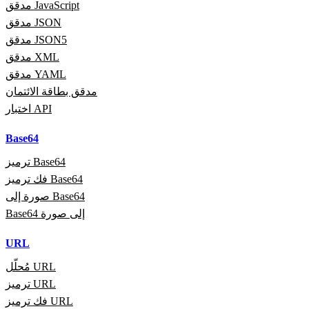
مدقق JavaScript
مدقق JSON
مدقق JSON5
مدقق XML
مدقق YAML
مدقق بطاقة الائتمان
اختبار API
Base64
ترميز Base64
فك ترميز Base64
صورة إلى Base64
Base64 إلى صورة
URL
مُحلّل URL
ترميز URL
فك ترميز URL