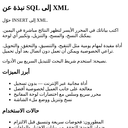
نبذة عن SQL إلى XML
حوّل INSERT إلى XML.
اكتب بياناتك في المحرر الأيسر لتظهر النتائج مباشرة في اليمين.
يمكنك النسخ، والمسح، والتنزيل، وتكبير أي لوحة.
أداة مفيدة لمهام يومية مثل التنقيح، والتنسيق، والتحقق، والتحويل.
تراعي الخصوصية ويمكن أن تعمل دون اتصال بعد أول تحميل.
نصيحة: استخدم شريط البحث للتبديل السريع بين الأدوات.
أبرز الميزات
أداة مجانية عبر الإنترنت — بدون تسجيل
معالجة على جانب العميل لخصوصية أفضل
محرر سريع وسلس مع اختصارات لوحة المفاتيح
نسخ وتنزيل ووضع ملء الشاشة
حالات الاستخدام
المطورون: فحوصات سريعة وتنسيق قبل الالتزام
ضمان الجودة: التحقق من بيانات الاختبار والملفات