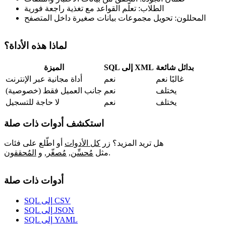
الطلاب: تعلّم القواعد مع تغذية راجعة فورية
المحللون: تحويل مجموعات بيانات صغيرة داخل المتصفح
لماذا هذه الأداة؟
بدائل شائعة
SQL إلى XML
الميزة
غالبًا نعم
نعم
أداة مجانية عبر الإنترنت
يختلف
نعم
جانب العميل فقط (خصوصية)
يختلف
نعم
لا حاجة للتسجيل
استكشف أدوات ذات صلة
هل تريد المزيد؟ زر
كل الأدوات
أو اطّلع على فئات
.
مثل
مُحسِّن
,
مُصغّر
,
و
المُحققون
أدوات ذات صلة
SQL إلى CSV
SQL إلى JSON
SQL إلى YAML