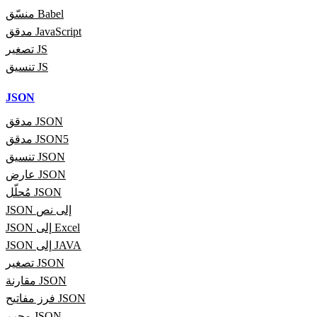
منسّق Babel
مدقق JavaScript
تصغير JS
تنسيق JS
JSON
مدقق JSON
مدقق JSON5
تنسيق JSON
عارض JSON
مُحلّل JSON
JSON إلى نص
JSON إلى Excel
JSON إلى JAVA
تصغير JSON
مقارنة JSON
فرز مفاتيح JSON
محرر JSON