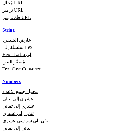
مُحلّل URL
ترميز URL
فك ترميز URL
String
عارض الشيفرة
سلسلة إلى Hex
Hex إلى سلسلة
مُصغّر النص
Text Case Converter
Numbers
محول جميع الأعداد
عشري إلى ثنائي
عشري إلى ثماني
ثنائي إلى عشري
ثنائي إلى سداسي عشري
ثنائي إلى ثماني