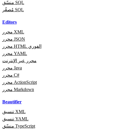
منسّق SQL
مُصغّر SQL
Editors
محرر XML
محرر JSON
محرر HTML الفوري
محرر YAML
محرر عبر الإنترنت
محرر Java
محرر C#
محرر ActionScript
محرر Markdown
Beautifier
تنسيق XML
تنسيق YAML
منسّق TypeScript